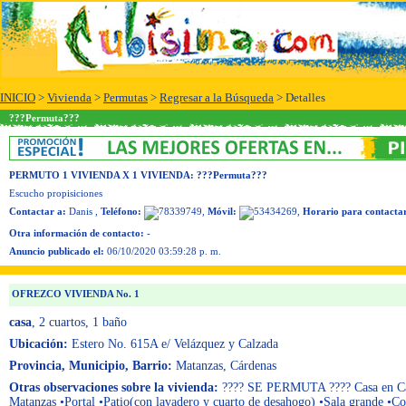
INICIO
>
Vivienda
>
Permutas
>
Regresar a la Búsqueda
> Detalles
???Permuta???
PERMUTO 1 VIVIENDA X 1 VIVIENDA
: ???Permuta???
Escucho propisiciones
Contactar a:
Danis
,
Teléfono:
,
Móvil:
,
Horario para contacta
Otra información de contacto:
-
Anuncio publicado el:
06/10/2020 03:59:28 p. m.
OFREZCO VIVIENDA No. 1
casa
, 2 cuartos
, 1 baño
Ubicación:
Estero No. 615A e/ Velázquez y Calzada
Provincia, Municipio, Barrio:
Matanzas, Cárdenas
Otras observaciones sobre la vivienda:
???? SE PERMUTA ???? Casa en C
Matanzas •Portal •Patio(con lavadero y cuarto de desahogo) •Sala grande •Co