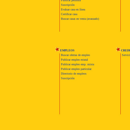
Publicar permuta
Suscripción
Evaluar casa en línea
Certificar casa
Buscar casas en venta (avanzado)
EMPLEOS
CRED
Buscar ofertas de empleo
Servic
Publicar empleo estatal
Publicar empleo emp. mixta
Publicar empleo particular
Directorio de empleos
Suscripción