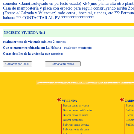
comedor •Baño(azulejeado en perfecto estado) •2/4(uno planta alta otro plant
Casa de mampostería y placa con espacio para seguir construyendo arriba Zon
(Estero e/ Calzada y Velazquez) todo cerca , hospital, tiendas, etc ??? Permut
habana ??? CONTACTAR AL PV ??????????????????
NECESITO VIVIENDA No.1
cualquier tipo de vivienda
mínimo 2 cuartos,
Que se encuentre ubicada en:
La Habana - cualquier municipio
Otras detalles de la vivienda que necesito:
-
VIVIENDA
CARR
Buscar casas en venta
Buscar
Buscar casas certificadas
Publica
Buscar casas en renta
Piezas 
Buscar permutas
Buscar 
Publicar venta de casa
Publica
Publicar renta de casa