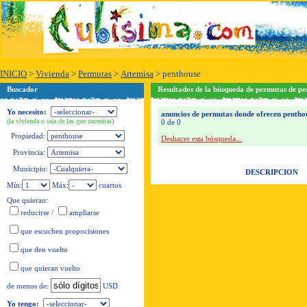
INICIO
>
Vivienda
>
Permutas
>
Artemisa
>
penthouse
Buscador
Resultados de la búsqueda de permutas de pe
Yo necesito:
anuncios de permutas donde ofrecen penthou
(la vivienda o una de las que necesitas)
0 de 0
Propiedad:
Deshacer esta búsqueda...
Provincia:
Municipio:
DESCRIPCION
Mín:
Máx:
cuartos
Que quieran:
reducirse
/
ampliarse
que escuchen propocisiones
que den vuelto
que quieran vuelto
USD
de menos de:
Yo tengo: