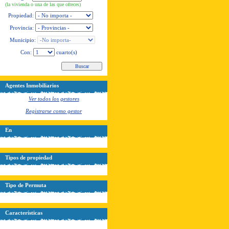
(la vivienda o una de las que ofreces)
Propiedad:
Provincia:
Municipio:
Con:
cuarto(s)
Agentes Inmobiliarios
Ver todos los gestores
Registrarse como gestor
En
Tipos de propiedad
Tipo de Permuta
Características