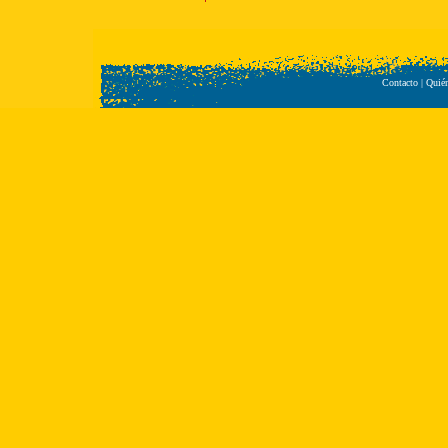
Contacto
|
Quié