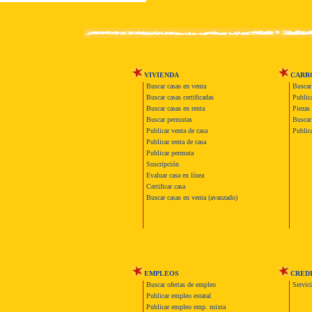
VIVIENDA
CARR
Buscar casas en venta
Buscar
Buscar casas certificadas
Publica
Buscar casas en renta
Piezas 
Buscar permutas
Buscar 
Publicar venta de casa
Publica
Publicar renta de casa
Publicar permuta
Suscripción
Evaluar casa en línea
Certificar casa
Buscar casas en venta (avanzado)
EMPLEOS
CRED
Buscar ofertas de empleo
Servic
Publicar empleo estatal
Publicar empleo emp. mixta