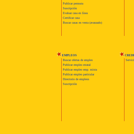
Publicar permuta
Suscripción
Evaluar casa en línea
Certificar casa
Buscar casas en venta (avanzado)
EMPLEOS
CRED
Buscar ofertas de empleo
Servic
Publicar empleo estatal
Publicar empleo emp. mixta
Publicar empleo particular
Directorio de empleos
Suscripción