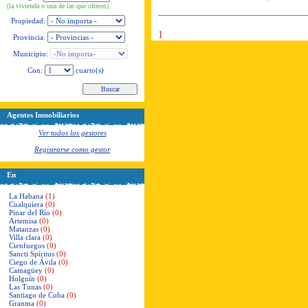
(la vivienda o una de las que ofreces)
Propiedad:
1
Provincia:
Municipio:
Con:
cuarto(s)
Agentes Inmobiliarios
Ver todos los gestores
Registrarse como gestor
En
La Habana
(1)
Cualquiera
(0)
Pinar del Río
(0)
Artemisa
(0)
Matanzas
(0)
Villa clara
(0)
Cienfuegos
(0)
Sancti Spíritus
(0)
Ciego de Ávila
(0)
Camagüey
(0)
Holguín
(0)
Las Tunas
(0)
Santiago de Cuba
(0)
Granma
(0)