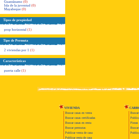
Guantánamo
(0)
Isla de la juventud
(0)
Mayabeque
(0)
Tipos de propiedad
prop horizontal
(1)
Tipo de Permuta
2 viviendas por 1
(1)
Características
puerta calle
(1)
VIVIENDA
CARR
Buscar casas en venta
Buscar
Buscar casas certificadas
Publica
Buscar casas en renta
Piezas 
Buscar permutas
Buscar 
Publicar venta de casa
Publica
Publicar renta de casa