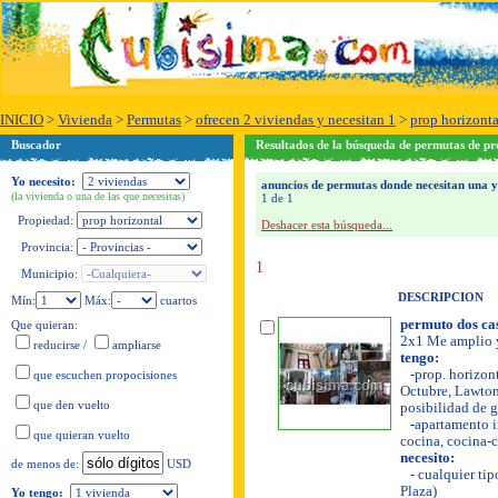
INICIO
>
Vivienda
>
Permutas
>
ofrecen 2 viviendas y necesitan 1
>
prop horizonta
Buscador
Resultados de la búsqueda de permutas de pr
Yo necesito:
anuncios de permutas donde necesitan una y o
(la vivienda o una de las que necesitas)
1 de 1
Propiedad:
Deshacer esta búsqueda...
Provincia:
1
Municipio:
DESCRIPCION
Mín:
Máx:
cuartos
permuto dos casi
Que quieran:
2x1 Me amplio y
reducirse
/
ampliarse
tengo:
-prop. horizonta
que escuchen propocisiones
Octubre, Lawton.
que den vuelto
posibilidad de ga
-apartamento in
que quieran vuelto
cocina, cocina-c
necesito:
USD
de menos de:
- cualquier tip
Plaza)
Yo tengo: