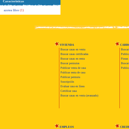
Características
azotea libre
(1)
VIVIENDA
CARR
Buscar casas en venta
Buscar
Buscar casas certificadas
Publica
Buscar casas en renta
Piezas 
Buscar permutas
Buscar 
Publicar venta de casa
Publica
Publicar renta de casa
Publicar permuta
Suscripción
Evaluar casa en línea
Certificar casa
Buscar casas en venta (avanzado)
EMPLEOS
CRED