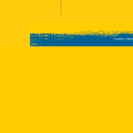
Contacto
|
Quié