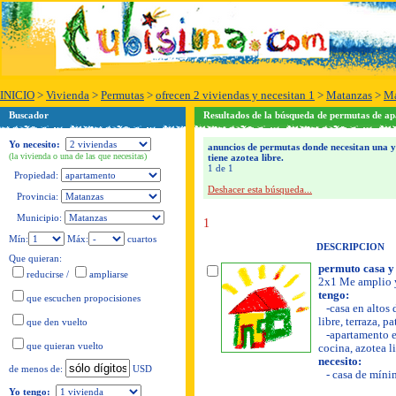
INICIO
>
Vivienda
>
Permutas
>
ofrecen 2 viviendas y necesitan 1
>
Matanzas
>
Ma
Buscador
Resultados de la búsqueda de permutas de a
Yo necesito:
anuncios de permutas donde necesitan una y
(la vivienda o una de las que necesitas)
tiene azotea libre.
1 de 1
Propiedad:
Deshacer esta búsqueda...
Provincia:
Municipio:
1
Mín:
Máx:
cuartos
DESCRIPCION
Que quieran:
permuto casa y 
reducirse
/
ampliarse
2x1 Me amplio y
tengo:
que escuchen propocisiones
-casa en altos 
libre, terraza, p
que den vuelto
-apartamento en
que quieran vuelto
cocina, azotea li
necesito:
USD
de menos de:
- casa de míni
Yo tengo: