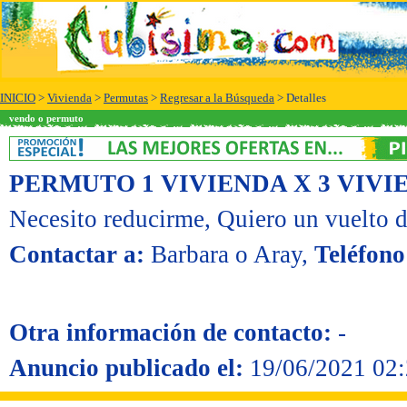
INICIO
>
Vivienda
>
Permutas
>
Regresar a la Búsqueda
> Detalles
vendo o permuto
PERMUTO 1 VIVIENDA X 3 VIVI
Necesito reducirme
, Quiero un vuelto 
Contactar a:
Barbara o Aray
,
Teléfono
Otra información de contacto:
-
Anuncio publicado el:
19/06/2021 02: