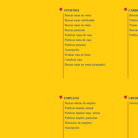
VIVIENDA
CARR
Buscar casas en venta
Buscar
Buscar casas certificadas
Publica
Buscar casas en renta
Piezas 
Buscar permutas
Buscar 
Publicar venta de casa
Publica
Publicar renta de casa
Publicar permuta
Suscripción
Evaluar casa en línea
Certificar casa
Buscar casas en venta (avanzado)
EMPLEOS
CRED
Buscar ofertas de empleo
Servic
Publicar empleo estatal
Publicar empleo emp. mixta
Publicar empleo particular
Directorio de empleos
Suscripción