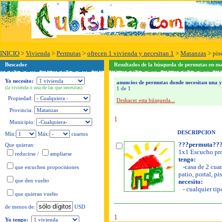
INICIO
>
Vivienda
>
Permutas
>
ofrecen 1 vivienda y necesitan 1
>
Matanzas
>
pis
Buscador
Resultados de la búsqueda de permutas en m
Yo necesito:
anuncios de permutas donde necesitan una y 
(la vivienda o una de las que necesitas)
1 de 1
Propiedad:
Deshacer esta búsqueda...
Provincia:
1
Municipio:
DESCRIPCION
Mín:
Máx:
cuartos
???permuta??
Que quieran:
1x1 Escucho pro
reducirse
/
ampliarse
tengo:
-casa de 2 cuar
que escuchen propocisiones
patio, portal, pi
que den vuelto
necesito:
- cualquier tip
que quieran vuelto
USD
de menos de:
1
Yo tengo: