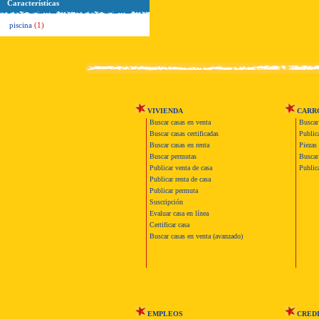
Características
piscina
(1)
VIVIENDA
CARR
Buscar casas en venta
Buscar
Buscar casas certificadas
Publica
Buscar casas en renta
Piezas 
Buscar permutas
Buscar 
Publicar venta de casa
Publica
Publicar renta de casa
Publicar permuta
Suscripción
Evaluar casa en línea
Certificar casa
Buscar casas en venta (avanzado)
EMPLEOS
CRED