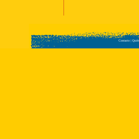
Contacto
|
Quié