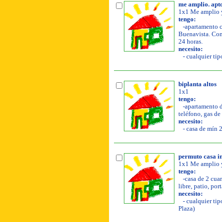
me amplio. apt
1x1 Me amplio y
tengo:
-apartamento co
Buenavista. Con 
24 horas.
necesito:
- cualquier tip
biplanta altos
1x1
tengo:
-apartamento de
teléfono, gas de 
necesito:
- casa de mín 2
permuto casa i
1x1 Me amplio y
tengo:
-casa de 2 cuar
libre, patio, por
necesito:
- cualquier tip
Plaza)