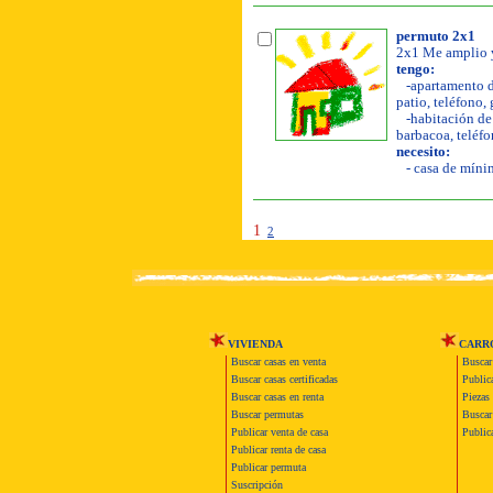
permuto 2x1
2x1 Me amplio y
tengo:
-apartamento de
patio, teléfono, 
-habitación de 
barbacoa, teléfo
necesito:
- casa de mínim
1
2
VIVIENDA
CARR
Buscar casas en venta
Buscar
Buscar casas certificadas
Publica
Buscar casas en renta
Piezas 
Buscar permutas
Buscar 
Publicar venta de casa
Publica
Publicar renta de casa
Publicar permuta
Suscripción