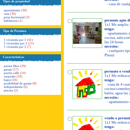
Tipos de propiedad
- casa de cualq
apartamento
(30)
casa
(30)
prop horizontal
(3)
permuto apto de
habitacion
(1)
1x1 Me amplio y
tengo:
Tipo de Permuta
-apartamento de
cocina, sala-come
1 vivienda por 1
(41)
las 24 horas.
2 viviendas por 1
(11)
necesito:
1 vivienda por 2
(7)
- cualquier tip
Plaza)
Características
azotea libre
(29)
garaje
(17)
permuto o vend
puerta calle
(14)
1x1 Me reduzco y
carposhe
(10)
bajos
(10)
tengo:
posibilidad de garaje
(8)
-casa de 4 cuar
independiente
(6)
cocina-comedor, a
piscina
(2)
balón, agua las 
necesito:
- apartamento o
vendo o permuto
1x1 Me reduzco y
tengo: