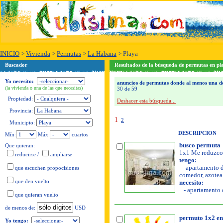
INICIO
>
Vivienda
>
Permutas
>
La Habana
>
Playa
Buscador
Resultados de la búsqueda de permutas en pl
Yo necesito:
anuncios de permutas donde al menos una de 
(la vivienda o una de las que necesitas)
30 de 59
Propiedad:
Deshacer esta búsqueda...
Provincia:
1
2
Municipio:
DESCRIPCION
Mín:
Máx:
cuartos
busco permuta
Que quieran:
1x1 Me reduzco 
reducirse
/
ampliarse
tengo:
-apartamento de
que escuchen propocisiones
comedor, azotea l
que den vuelto
necesito:
- apartamento d
que quieran vuelto
USD
de menos de:
permuto 1x2 en
Yo tengo: