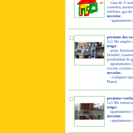
-casa de 3 cuar
comedor, azotea l
teléfono, gas de
necesito:
- apartamento o
permuto dos casi
2x1 Me amplio y
tengo:
-prop. horizonta
Octubre, Lawton.
posibilidad de ga
-apartamento in
cocina, cocina-c
necesito:
- cualquier tip
Plaza)
permuta+vuelto 
1x1 Me reduzco 
tengo:
-apartamento in
necesito:
- apartamento o