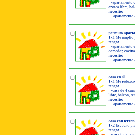
-apartamento de
azotea libre, bal
necesito:
- apartamento o
permuto aparta
1x1 Me amplio y
tengo:
-apartamento en
comedor, cocina, 
necesito:
- apartamento d
casa en 41
1x1 Me reduzco 
tengo:
-casa de 4 cuar
libre, balcón, te
necesito:
- apartamento o
casa con terren
1x2 Escucho pro
tengo:
-casa independi