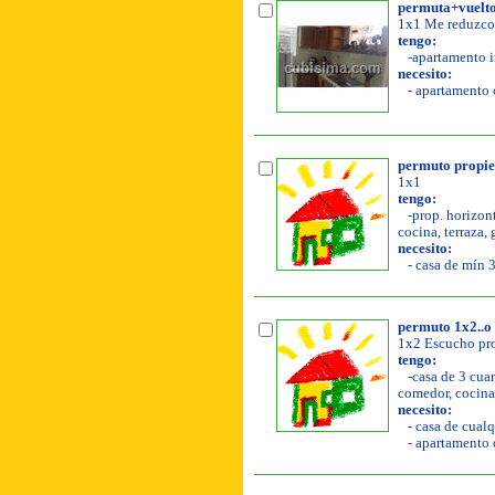
permuta+vuelto 
1x1 Me reduzco 
tengo:
-apartamento in
necesito:
- apartamento o
permuto propied
1x1
tengo:
-prop. horizont
cocina, terraza, 
necesito:
- casa de mín 3
permuto 1x2..o 
1x2 Escucho pro
tengo:
-casa de 3 cuar
comedor, cocina, 
necesito:
- casa de cualq
- apartamento o