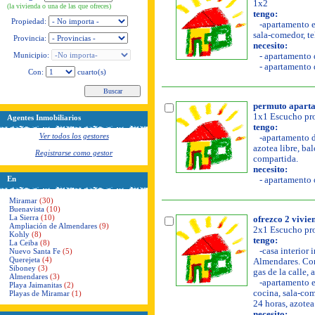
1x2
(la vivienda o una de las que ofreces)
tengo:
Propiedad:
-apartamento en
sala-comedor, tel
Provincia:
necesito:
Municipio:
- apartamento d
- apartamento d
Con:
cuarto(s)
permuto apartam
1x1 Escucho pro
Agentes Inmobiliarios
tengo:
Ver todos los gestores
-apartamento de
azotea libre, bal
Registrarse como gestor
compartida.
necesito:
En
- apartamento o
Miramar
(30)
Buenavista
(10)
La Sierra
(10)
ofrezco 2 vivie
Ampliación de Almendares
(9)
2x1 Escucho pro
Kohly
(8)
tengo:
La Ceiba
(8)
-casa interior 
Nuevo Santa Fe
(5)
Querejeta
(4)
Almendares. Con 
Siboney
(3)
gas de la calle, 
Almendares
(3)
-apartamento en
Playa Jaimanitas
(2)
cocina, sala-com
Playas de Miramar
(1)
24 horas, azotea
necesito: