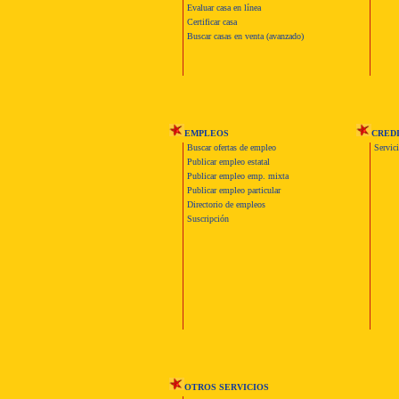
Evaluar casa en línea
Certificar casa
Buscar casas en venta (avanzado)
EMPLEOS
CRED
Buscar ofertas de empleo
Servic
Publicar empleo estatal
Publicar empleo emp. mixta
Publicar empleo particular
Directorio de empleos
Suscripción
OTROS SERVICIOS