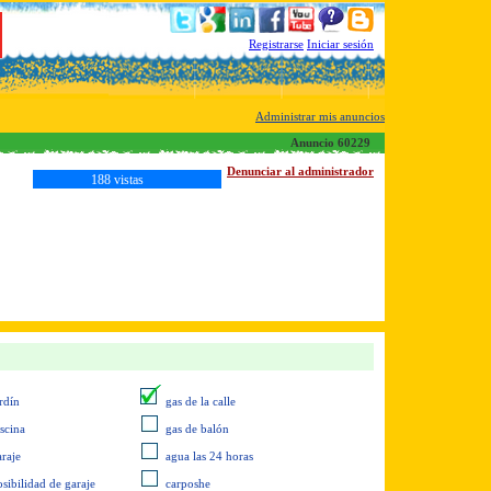
Registrarse
Iniciar sesión
Administrar mis anuncios
Anuncio 60229
Denunciar al administrador
188 vistas
rdín
gas de la calle
iscina
gas de balón
araje
agua las 24 horas
osibilidad de garaje
carposhe