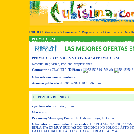
INICIO
>
Vivienda
>
Permutas
>
Regresar a la Búsqueda
> Detall
PERMUTO 2X1
PERMUTO 2 VIVIENDAS X 1 VIVIENDA
: PERMUTO 2X1
Necesito ampliarme
, Escucho propisiciones
Contactar a:
CLAUDIA
,
Teléfono:
,
Móvil:
Otra información de contacto:
-
Anuncio publicado el:
28/09/2021 10:39:36 a. m.
OFREZCO VIVIENDA No. 1
apartamento
, 2 cuartos
, 1 baño
Ubicación:
-
Provincia, Municipio, Barrio:
La Habana, Playa, La Ceiba
Otras observaciones sobre la vivienda:
1- APTO MODE4RNO, CONS
BIPLANTA EN MUY BUENAS CONDICIONES NO SÓLO EL APTO SIN
LA LOCALIDAD DE LA CEIBA PLAYA, CERCA DE 41 Y 42…