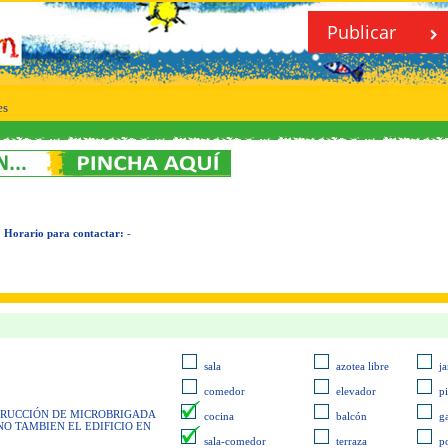
Publicar
es
,
Horario para contactar:
-
sala
azotea libre
ja
comedor
elevador
p
TRUCCIÓN DE MICROBRIGADA
cocina
balcón
g
O TAMBIEN EL EDIFICIO EN
sala-comedor
terraza
p