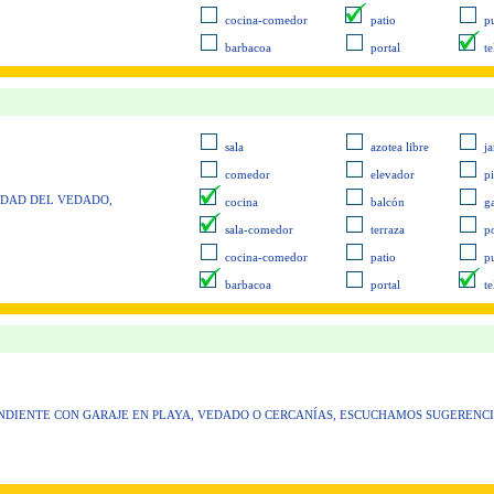
cocina-comedor
patio
pu
barbacoa
portal
t
sala
azotea libre
ja
comedor
elevador
p
LIDAD DEL VEDADO,
cocina
balcón
g
sala-comedor
terraza
p
cocina-comedor
patio
pu
barbacoa
portal
t
ENDIENTE CON GARAJE EN PLAYA, VEDADO O CERCANÍAS, ESCUCHAMOS SUGERENC