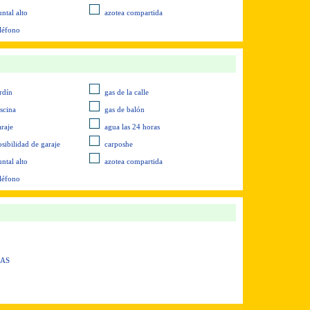
ntal alto
azotea compartida
eléfono
rdín
gas de la calle
iscina
gas de balón
araje
agua las 24 horas
osibilidad de garaje
carposhe
ntal alto
azotea compartida
eléfono
IAS