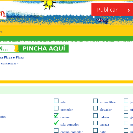
Publicar
es
ra Playa o Plaza
 contactar:
-
sala
azotea libre
ja
comedor
elevador
p
entes
cocina
balcón
g
sala-comedor
terraza
p
cocina-comedor
patio
pu