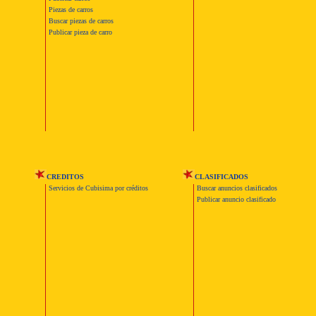
Piezas de carros
Buscar piezas de carros
Publicar pieza de carro
CREDITOS
CLASIFICADOS
Servicios de Cubisima por créditos
Buscar anuncios clasificados
Publicar anuncio clasificado