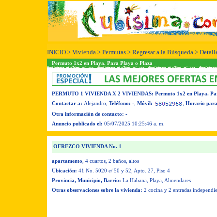
INICIO
>
Vivienda
>
Permutas
>
Regresar a la Búsqueda
> Detall
Permuto 1x2 en Playa. Para Playa o Plaza
PERMUTO 1 VIVIENDA X 2 VIVIENDAS
: Permuto 1x2 en Playa. Pa
Contactar a:
Alejandro
,
Teléfono:
-
,
Móvil:
,
Horario para
Otra información de contacto:
-
Anuncio publicado el:
05/07/2025 10:25:46 a. m.
OFREZCO VIVIENDA No. 1
apartamento
, 4 cuartos
, 2 baños
, altos
Ubicación:
41 No. 5020 e/ 50 y 52, Apto. 27, Piso 4
Provincia, Municipio, Barrio:
La Habana, Playa, Almendares
Otras observaciones sobre la vivienda:
2 cocina y 2 entradas independi