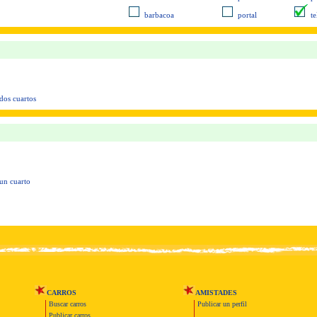
barbacoa
portal
t
dos cuartos
 un cuarto
CARROS
AMISTADES
Buscar carros
Publicar un perfil
Publicar carros