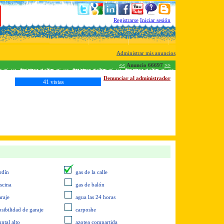
Registrarse
Iniciar sesión
Administrar mis anuncios
<<
Anuncio 66697
>>
Denunciar al administrador
41 vistas
rdín
gas de la calle
iscina
gas de balón
araje
agua las 24 horas
osibilidad de garaje
carposhe
ntal alto
azotea compartida