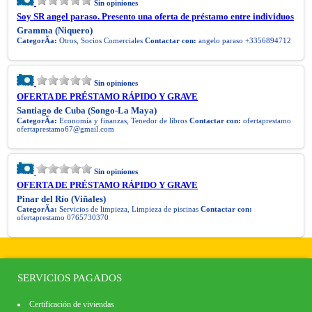
Sin opiniones
Soy SR angel paraso. Presento una oferta de préstamo entre individuos
Gramma (Niquero)
CategorÃ­a:
Otros, Socios Comerciales
Contactar con:
angelo paraso +3356894712
Sin opiniones
OFERTA DE PRÉSTAMO RÁPIDO Y GRAVE
Santiago de Cuba (Songo-La Maya)
CategorÃ­a:
Economía y finanzas, Tenedor de libros
Contactar con:
ofertaprestamo
ofertaprestamo67@gmail.com
Sin opiniones
OFERTA DE PRÉSTAMO RÁPIDO Y GRAVE
Pinar del Río (Viñales)
CategorÃ­a:
Servicios de limpieza, Limpieza de piscinas
Contactar con:
ofertaprestamo 0765730370
SERVICIOS PAGADOS
Certificación de viviendas