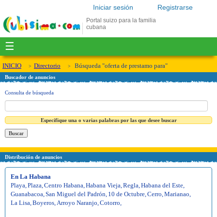
Iniciar sesión
Registrarse
Portal suizo para la familia
cubana
☰
INICIO
Directorio
Búsqueda "oferta de prestamo para"
Buscador de anuncios
Consulta de búsqueda
Especifique una o varias palabras por las que desee buscar
Distribución de anuncios
En La Habana
Playa
,
Plaza
,
Centro Habana
,
Habana Vieja
,
Regla
,
Habana del Este
,
Guanabacoa
,
San Miguel del Padrón
,
10 de Octubre
,
Cerro
,
Marianao
,
La Lisa
,
Boyeros
,
Arroyo Naranjo
,
Cotorro
,