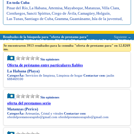
En toda Cuba
Pinar del Río
,
La Habana
,
Artemisa
,
Mayabeque
,
Matanzas
,
Villa Clara
,
Cienfuegos
,
Sancti Spíritus
,
Ciego de Ávila
,
Camagüey
,
Holguín
,
Las Tunas
,
Santiago de Cuba
,
Gramma
,
Guantánamo
,
Isla de la juventud
,
Resultados de la búsqueda para "oferta de prestamo para"
Siguiente →
Se encontraron 3913 resultados para la consulta "oferta de prestamo para" en 12.8269
ms.
Sin opiniones
Oferta de préstamo entre particulares fiables
La Habana (Playa)
CategorÃ­a:
Servicios de limpieza, Limpieza de hogar
Contactar con:
jaulin
688469100
Sin opiniones
oferta del prestamos serio
Matanzas (Perico)
CategorÃ­a:
Artesanías, Cristal y vitrales
Contactar con:
oferdelprestamosrapido@gmail.com
oferdelprestamosrapido@gmail.com