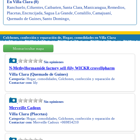
En Villa Clara (0)
Ranchuelo
,
Cifuentes
,
Caibarien
,
Santa Clara
,
Manicaragua
,
Remedios
,
Placetas
,
Encrucijada
,
Sagua La Grande
,
Corralillo
,
Camajuaní
,
Quemado de Guines
,
Santo Domingo
,
Colchones, confección y reparación de, Hogar, comodidades en Villa Clara
Mostrar/ocultar mapa
Sin opiniones
N-Methylformamide factory sell (lily WICKR crovellpharm
Villa Clara (Quemado de Guines)
Categoría:
Hogar, comodidades, Colchones, confección y reparación de
Contactar con:
lily
Sin opiniones
Merveille Cadoux
Villa Clara (Placetas)
Categoría:
Hogar, comodidades, Colchones, confección y reparación de
Contactar con:
Merveille Cadoux +069854210