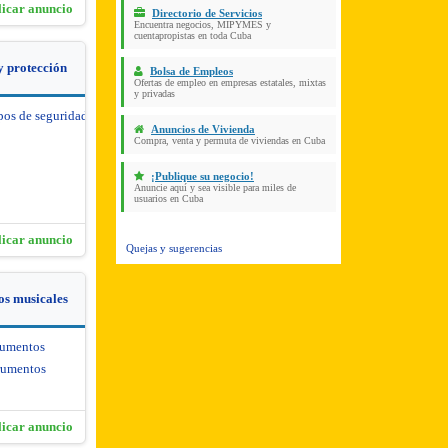
licar anuncio
Directorio de Servicios
Encuentra negocios, MIPYMES y
cuentapropistas en toda Cuba
y protección
Bolsa de Empleos
Ofertas de empleo en empresas estatales, mixtas
y privadas
pos de seguridad y protección
Anuncios de Vivienda
Compra, venta y permuta de viviendas en Cuba
¡Publique su negocio!
Anuncie aquí y sea visible para miles de
usuarios en Cuba
licar anuncio
Quejas y sugerencias
os musicales
rumentos
rumentos
licar anuncio