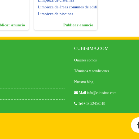
Limpieza de cisternas
Limpieza de áreas comunes de edificios
Limpieza de piscinas
blicar anuncio
Publicar anuncio
CUBISIMA.COM
Quiénes somos
Términos y condiciones
Nuestro blog
Mail
info@cubisima.com
Tel
+53 52458519