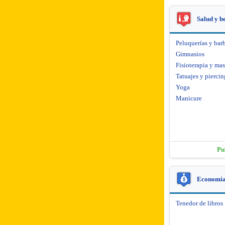
Salud y b
Peluquerías y barb
Gimnasios
Fisioterapia y mas
Tatuajes y piercin
Yoga
Manicure
Pu
Economía 
Tenedor de libros