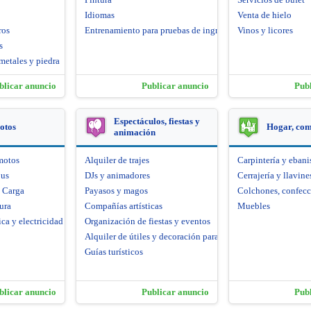
Idiomas
Venta de hielo
ros
Entrenamiento para pruebas de ingreso
Vinos y licores
s
metales y piedra
blicar anuncio
Publicar anuncio
Pub
Espectáculos, fiestas y
otos
Hogar, co
animación
motos
Alquiler de trajes
Carpintería y ebani
bus
DJs y animadores
Cerrajería y llavine
e Carga
Payasos y magos
Colchones, confecc
ura
Compañías artísticas
Muebles
ca y electricidad
Organización de fiestas y eventos
Alquiler de útiles y decoración para fiestas
Guías turísticos
blicar anuncio
Publicar anuncio
Pub