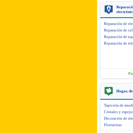
Reparació
electróni
Reparación de el
Reparación de cel
Reparación de equ
Reparación de rel
Pu
Hogar, de
Tapicería de mueb
Cristales y espejo
Decoración de int
Floristerías