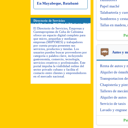
En Mayabeque, Batabanó
Papel maché
Talabartería y cue
Sombreros y cesta
Directorio de Servicios
Tallas en madera, 
El Directorio de Servicios, Empresas y
Cuentapropistas de Cuba de Cubisima
Pu
ofrece un espacio digital completo para
que micro, pequeñas y medianas
empresas (MIPYMES) y trabajadores
por cuenta propia presenten sus
servicios, productos y tiendas. Los
Autos y m
usuarios pueden buscar proveedores por
categoría o palabra clave, incluyendo
gastronomía, comercio, tecnología,
servicios creativos y profesionales. Este
Renta de autos y 
portal impulsa la visibilidad online del
sector privado cubano y facilita el
Alquiler de ómni
contacto entre clientes y emprendedores
en el mercado nacional.
Transportacion d
Chapistería y pint
Talleres de mecáni
Alquiler de autos
Servicio de taxis
Lavado y engrase
Pu