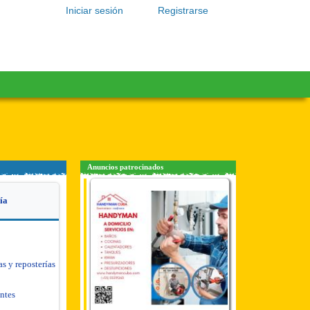
Iniciar sesión
Registrarse
Anuncios patrocinados
ía
as y reposterías
antes