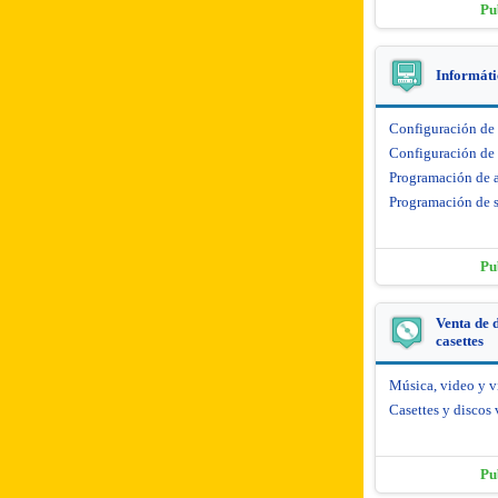
Pu
Informáti
Configuración de
Configuración de 
Programación de 
Programación de s
Pu
Venta de d
casettes
Música, video y 
Casettes y discos 
Pu