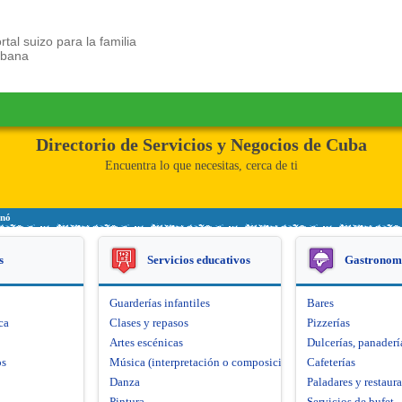
rtal suizo para la familia
ubana
Directorio de Servicios y Negocios de Cuba
Encuentra lo que necesitas, cerca de ti
anó
s
Servicios educativos
Gastronom
Guarderías infantiles
Bares
ca
Clases y repasos
Pizzerías
Artes escénicas
Dulcerías, panaderí
os
Música (interpretación o composición)
Cafeterías
Danza
Paladares y restaur
Pintura
Servicios de bufet