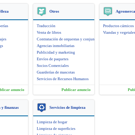
elleza
Otros
Agromerca
erías
Traducción
Productos cárnicos
Venta de libros
Viandas y vegetale
ajes
Contratación de orquestas y conjuntos artísticos
gs
Agencias inmobiliarias
Publicidad y marketing
Envíos de paquetes
Socios Comerciales
Guarderías de mascotas
Servicios de Recursos Humanos
blicar anuncio
Publicar anuncio
Pub
y finanzas
Servicios de limpieza
Limpieza de hogar
Limpieza de superficies