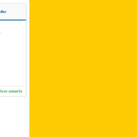
dos
s
licar anuncio