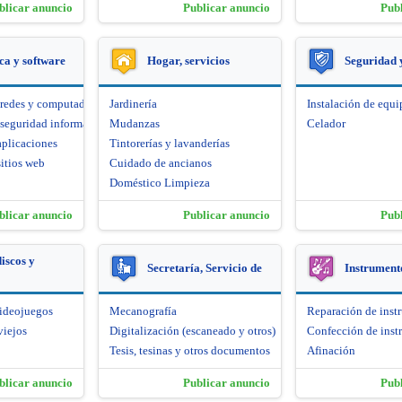
blicar anuncio
Publicar anuncio
Pub
ca y software
Hogar, servicios
Seguridad 
 redes y computadoras
Jardinería
Instalación de equi
seguridad informática
Mudanzas
Celador
aplicaciones
Tintorerías y lavanderías
itios web
Cuidado de ancianos
Doméstico Limpieza
blicar anuncio
Publicar anuncio
Pub
iscos y
Secretaría, Servicio de
Instrument
videojuegos
Mecanografía
Reparación de inst
viejos
Digitalización (escaneado y otros)
Confección de inst
Tesis, tesinas y otros documentos
Afinación
blicar anuncio
Publicar anuncio
Pub