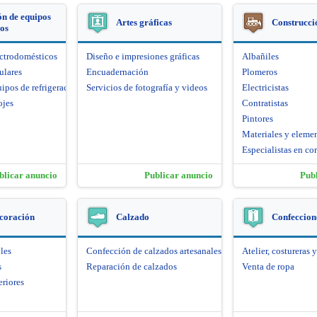
n de equipos
Artes gráficas
Construcci
cos
ectrodomésticos
Diseño e impresiones gráficas
Albañiles
ulares
Encuadernación
Plomeros
ipos de refrigeración
Servicios de fotografía y videos
Electricistas
ojes
Contratistas
Pintores
Materiales y eleme
Especialistas en cor
blicar anuncio
Publicar anuncio
Pub
coración
Calzado
Confeccione
les
Confección de calzados artesanales
Atelier, costureras y
s
Reparación de calzados
Venta de ropa
eriores