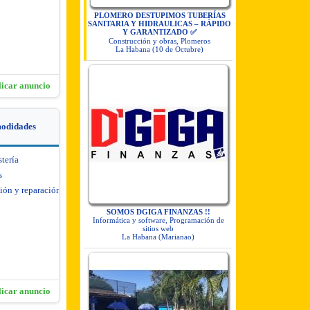
PLOMERO DESTUPIMOS TUBERÍAS
SANITARIA Y HIDRAULICAS – RÁPIDO
Y GARANTIZADO ✅
Construcción y obras, Plomeros
La Habana (10 de Octubre)
licar anuncio
modidades
stería
s
ión y reparación de
SOMOS DGIGA FINANZAS !!
Informática y software, Programación de
sitios web
La Habana (Marianao)
licar anuncio