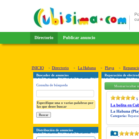
Po
c
Directorio
Publicar anuncio
INICIO
Directorio
La Habana
Playa
Reparaci
Buscador de anuncios
Reparación de electro
Consulta de búsqueda
Mostrar/ocultar 
5
Especifique una o varias palabras por
La bolita en Cub
las que desee buscar
La Habana (Pla
Categoría:
Reparaci
Distribución de anuncios