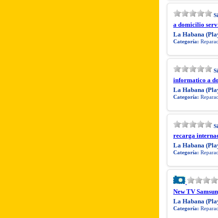
S
a domicilio ser
La Habana (Pla
Categoría:
Reparaci
S
informatico a d
La Habana (Pla
Categoría:
Reparaci
S
recarga intern
La Habana (Pla
Categoría:
Reparaci
New TV Samsung
La Habana (Pla
Categoría:
Reparaci