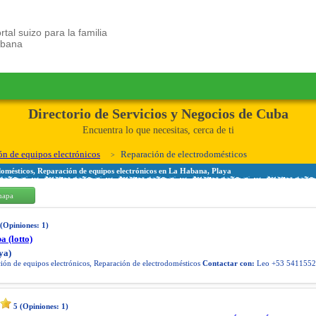
rtal suizo para la familia
ubana
Directorio de Servicios y Negocios de Cuba
Encuentra lo que necesitas, cerca de ti
ón de equipos electrónicos
Reparación de electrodomésticos
domésticos, Reparación de equipos electrónicos en La Habana, Playa
mapa
(Opiniones:
1
)
a (lotto)
ya)
ón de equipos electrónicos, Reparación de electrodomésticos
Contactar con:
Leo +53 541155
5
(Opiniones:
1
)