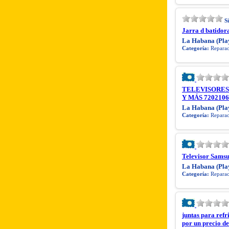
S
Jarra d batidor
La Habana (Pla
Categoría:
Reparaci
TELEVISORES
Y MÁS 7202106
La Habana (Pla
Categoría:
Reparaci
Televisor Sams
La Habana (Pla
Categoría:
Reparaci
juntas para ref
por un precio de