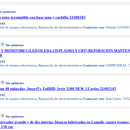
in opiniones
a oster irrompible con base tapa y cuchilla 53306585
ya)
ón de equipos electrónicos, Reparación de electrodomésticos
Contactar con:
Orlando 5241901
Sin opiniones
 Y MONITORES (LED,OLED,LCD,PLASMA Y CRT) REPARACION MANTE
0
ya)
ón de equipos electrónicos, Reparación de electrodomésticos
Contactar con:
COMPUIDEAL 72
Sin opiniones
ung 40 pulgadas, SmartTv, FullHD, Serie 5200 NEW J.Carlos 52492145
ya)
ón de equipos electrónicos, Reparación de electrodomésticos
Contactar con:
Juan Carlos +535
Sin opiniones
rigerador grande y de dos puertas, blancas fabricadas en Canadá, cuatro tramos
 150 cuc