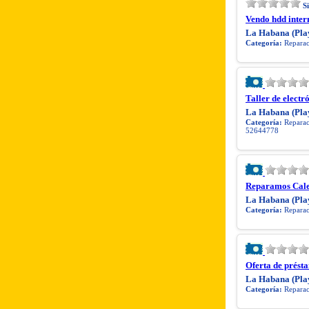
S
Vendo hdd inte
La Habana (Pla
Categoría:
Reparaci
Taller de electr
La Habana (Pla
Categoría:
Reparaci
52644778
Reparamos Cale
La Habana (Pla
Categoría:
Reparaci
Oferta de prést
La Habana (Pla
Categoría:
Reparaci