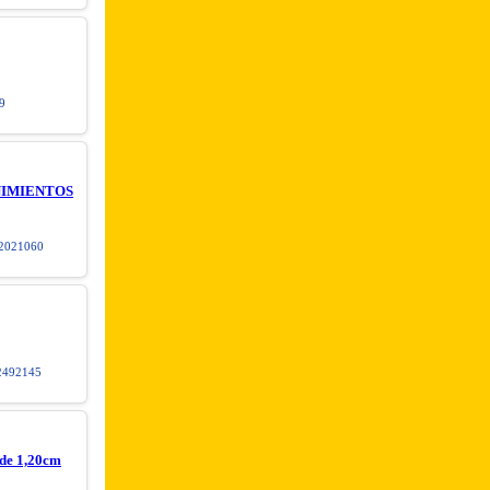
9
NIMIENTOS
021060
2492145
 de 1,20cm