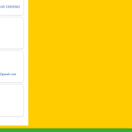
OS 53929363
2@gmail.com