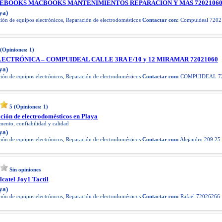
EBOOKS MACBOOKS MANTENIMIENTOS REPARACIÓN Y MÁS 7202106
ya)
ón de equipos electrónicos, Reparación de electrodomésticos
Contactar con:
Compuideal 7202
(Opiniones:
1
)
ECTRÓNICA – COMPUIDEAL CALLE 3RA E/10 y 12 MIRAMAR 72021060
ya)
ón de equipos electrónicos, Reparación de electrodomésticos
Contactar con:
COMPUIDEAL 72
5
(Opiniones:
1
)
ación de electrodomésticos en Playa
ento, confiabilidad y calidad
ya)
ón de equipos electrónicos, Reparación de electrodomésticos
Contactar con:
Alejandro 209 25
Sin opiniones
lcatel Joy1 Tactil
ya)
ón de equipos electrónicos, Reparación de electrodomésticos
Contactar con:
Rafael 72026266