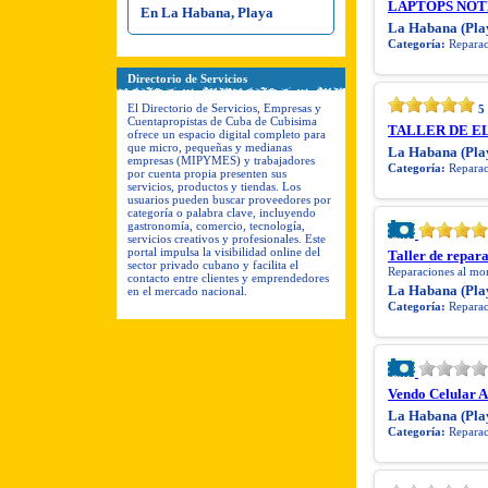
LAPTOPS NOT
En La Habana, Playa
La Habana (Pla
Categoría:
Reparaci
Directorio de Servicios
El Directorio de Servicios, Empresas y
5
Cuentapropistas de Cuba de Cubisima
TALLER DE EL
ofrece un espacio digital completo para
que micro, pequeñas y medianas
La Habana (Pla
empresas (MIPYMES) y trabajadores
Categoría:
Reparaci
por cuenta propia presenten sus
servicios, productos y tiendas. Los
usuarios pueden buscar proveedores por
categoría o palabra clave, incluyendo
gastronomía, comercio, tecnología,
servicios creativos y profesionales. Este
portal impulsa la visibilidad online del
Taller de repar
sector privado cubano y facilita el
Reparaciones al mom
contacto entre clientes y emprendedores
La Habana (Pla
en el mercado nacional.
Categoría:
Reparaci
Vendo Celular A
La Habana (Pla
Categoría:
Reparaci