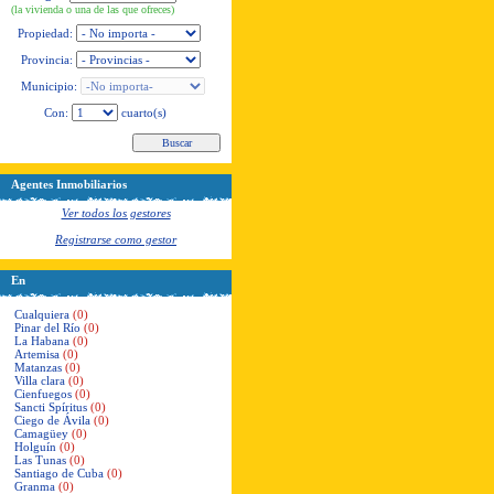
(la vivienda o una de las que ofreces)
Propiedad:
Provincia:
Municipio:
Con:
cuarto(s)
Agentes Inmobiliarios
Ver todos los gestores
Registrarse como gestor
En
Cualquiera
(0)
Pinar del Río
(0)
La Habana
(0)
Artemisa
(0)
Matanzas
(0)
Villa clara
(0)
Cienfuegos
(0)
Sancti Spíritus
(0)
Ciego de Ávila
(0)
Camagüey
(0)
Holguín
(0)
Las Tunas
(0)
Santiago de Cuba
(0)
Granma
(0)