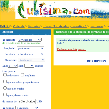
INICIO
>
Vivienda
>
Permutas
>
ofrecen 3 viviendas y necesitan 1
>
penthouse
>
p
Buscador
Resultados de la búsqueda de permutas de pe
Yo necesito:
anuncios de permutas donde necesitan una y o
(la vivienda o una de las que necesitas)
0 de 0
Propiedad:
Deshacer esta búsqueda...
Provincia:
Municipio:
DESCRIPCION
Mín:
Máx:
cuartos
Que quieran:
reducirse
/
ampliarse
que escuchen propocisiones
que den vuelto
que quieran vuelto
USD
de menos de:
Yo tengo: