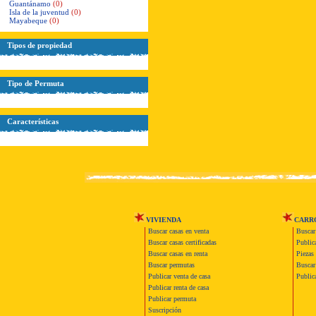
Guantánamo
(0)
Isla de la juventud
(0)
Mayabeque
(0)
Tipos de propiedad
Tipo de Permuta
Características
VIVIENDA
CARR
Buscar casas en venta
Buscar
Buscar casas certificadas
Publica
Buscar casas en renta
Piezas 
Buscar permutas
Buscar 
Publicar venta de casa
Publica
Publicar renta de casa
Publicar permuta
Suscripción