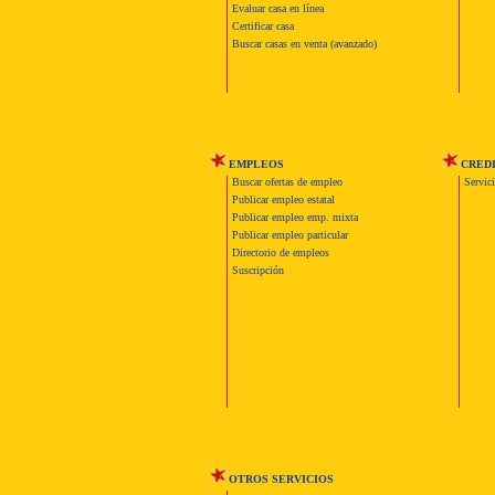
Evaluar casa en línea
Certificar casa
Buscar casas en venta (avanzado)
EMPLEOS
CRED
Buscar ofertas de empleo
Servic
Publicar empleo estatal
Publicar empleo emp. mixta
Publicar empleo particular
Directorio de empleos
Suscripción
OTROS SERVICIOS