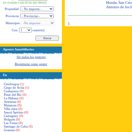
Honda, San Crist
(la vivienda o una de las que ofreces)
Antonio de los 
Propiedad:
Provincia:
Municipio:
1
Con:
cuarto(s)
Agentes Inmobiliarios
Ver todos los gestores
Registrarse como gestor
En
Cienfuegos
(1)
Ciego de Ávila
(1)
Cualquiera
(0)
Pinar del Río
(0)
La Habana
(0)
Artemisa
(0)
Matanzas
(0)
Villa clara
(0)
Sancti Spíritus
(0)
Camagüey
(0)
Holguín
(0)
Las Tunas
(0)
Santiago de Cuba
(0)
Granma
(0)