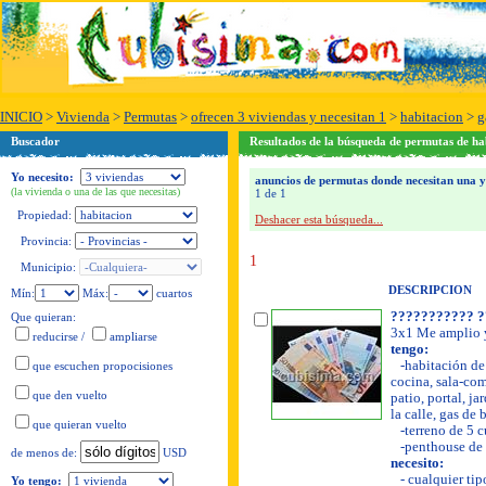
INICIO
>
Vivienda
>
Permutas
>
ofrecen 3 viviendas y necesitan 1
>
habitacion
>
g
Buscador
Resultados de la búsqueda de permutas de ha
Yo necesito:
anuncios de permutas donde necesitan una y o
(la vivienda o una de las que necesitas)
1 de 1
Propiedad:
Deshacer esta búsqueda...
Provincia:
1
Municipio:
DESCRIPCION
Mín:
Máx:
cuartos
??????????? ?
Que quieran:
3x1 Me amplio y
reducirse
/
ampliarse
tengo:
-habitación de 
que escuchen propocisiones
cocina, sala-com
que den vuelto
patio, portal, ja
la calle, gas de
que quieran vuelto
-terreno de 5 c
-penthouse de 
USD
de menos de:
necesito:
- cualquier tip
Yo tengo: