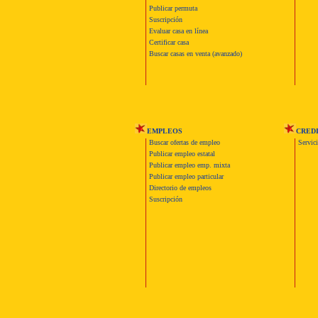
Publicar permuta
Suscripción
Evaluar casa en línea
Certificar casa
Buscar casas en venta (avanzado)
EMPLEOS
CRED
Buscar ofertas de empleo
Servic
Publicar empleo estatal
Publicar empleo emp. mixta
Publicar empleo particular
Directorio de empleos
Suscripción