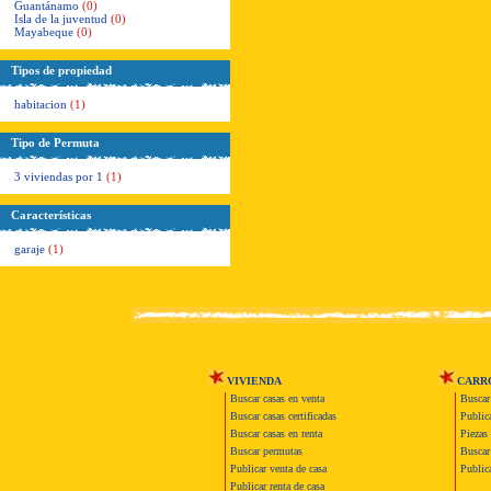
Guantánamo
(0)
Isla de la juventud
(0)
Mayabeque
(0)
Tipos de propiedad
habitacion
(1)
Tipo de Permuta
3 viviendas por 1
(1)
Características
garaje
(1)
VIVIENDA
CARR
Buscar casas en venta
Buscar
Buscar casas certificadas
Publica
Buscar casas en renta
Piezas 
Buscar permutas
Buscar 
Publicar venta de casa
Publica
Publicar renta de casa