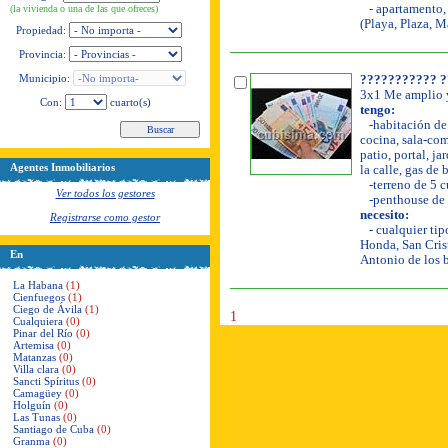
- apartamento, 
(la vivienda o una de las que ofreces)
(Playa, Plaza, M
Propiedad:
Provincia:
Municipio:
??????????? ?
3x1 Me amplio y
Con:
cuarto(s)
tengo:
-habitación de 
cocina, sala-com
patio, portal, ja
Agentes Inmobiliarios
la calle, gas de
-terreno de 5 c
Ver todos los gestores
-penthouse de 
necesito:
Registrarse como gestor
- cualquier tip
Honda, San Crist
En
Antonio de los 
La Habana
(1)
Cienfuegos
(1)
Ciego de Ávila
(1)
1
Cualquiera
(0)
Pinar del Río
(0)
Artemisa
(0)
Matanzas
(0)
Villa clara
(0)
Sancti Spíritus
(0)
Camagüey
(0)
Holguín
(0)
Las Tunas
(0)
Santiago de Cuba
(0)
Granma
(0)