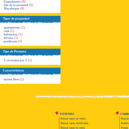
Guantánamo
(0)
Isla de la juventud
(0)
Mayabeque
(0)
Tipos de propiedad
apartamento
(1)
casa
(1)
habitacion
(1)
terreno
(1)
penthouse
(1)
Tipo de Permuta
3 viviendas por 1
(2)
Características
azotea libre
(2)
VIVIENDA
CARR
Buscar casas en venta
Buscar
Buscar casas certificadas
Publica
Buscar casas en renta
Piezas 