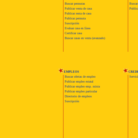
Buscar permutas
Buscar 
Publicar venta de casa
Publica
Publicar renta de casa
Publicar permuta
Suscripción
Evaluar casa en línea
Certificar casa
Buscar casas en venta (avanzado)
EMPLEOS
CRED
Buscar ofertas de empleo
Servic
Publicar empleo estatal
Publicar empleo emp. mixta
Publicar empleo particular
Directorio de empleos
Suscripción