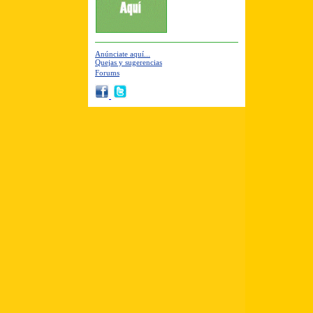
Anúnciate aquí...
Quejas y sugerencias
Forums