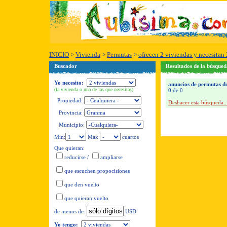
INICIO
>
Vivienda
>
Permutas
>
ofrecen 2 viviendas y necesitan 
Buscador
Resultados de la búsque
Yo necesito:
anuncios de permutas do
(la vivienda o una de las que necesitas)
0 de 0
Propiedad:
Deshacer esta búsqueda..
Provincia:
Municipio:
Mín:
Máx:
cuartos
Que quieran:
reducirse
/
ampliarse
que escuchen propocisiones
que den vuelto
que quieran vuelto
USD
de menos de:
Yo tengo: