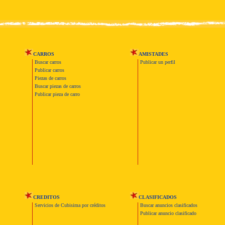
CARROS
AMISTADES
Buscar carros
Publicar un perfil
Publicar carros
Piezas de carros
Buscar piezas de carros
Publicar pieza de carro
CREDITOS
CLASIFICADOS
Servicios de Cubisima por créditos
Buscar anuncios clasificados
Publicar anuncio clasificado