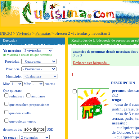
INICIO
>
Vivienda
>
Permutas
>
ofrecen 2 viviendas y necesitan 2
Buscador
Resultados de la búsqueda de permutas en cu
Yo necesito:
anuncios de permutas donde necesitan dos y 
(la vivienda o una de las que necesitas)
3 de 3
Propiedad:
Deshacer esta búsqueda...
Provincia:
1
Municipio:
DESCRIPCION
Mín:
Máx:
cuartos
permuto dos ca
Que quieran:
2x2
reducirse
/
ampliarse
tengo:
-casa de 3 cuart
que escuchen propocisiones
jardín, garaje, t
que den vuelto
-casa de 3 cuar
terraza, patio, t
que quieran vuelto
necesito:
- cualquier tip
USD
de menos de:
de Octubre, Cer
- cualquier tip
Yo tengo: