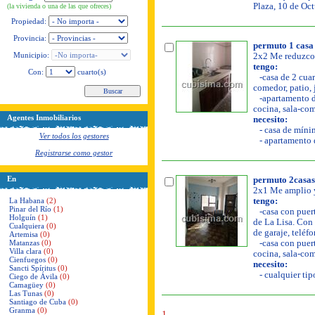
Plaza, 10 de Oct
(la vivienda o una de las que ofreces)
Propiedad:
Provincia:
permuto 1 casa 
Municipio:
2x2 Me reduzco 
tengo:
Con:
cuarto(s)
-casa de 2 cuar
comedor, patio, 
-apartamento de
cocina, sala-com
Agentes Inmobiliarios
necesito:
- casa de mínim
Ver todos los gestores
- apartamento d
Registrarse como gestor
En
permuto 2casas e
2x1 Me amplio y
La Habana
(2)
tengo:
Pinar del Río
(1)
-casa con puerta
Holguín
(1)
de La Lisa. Con 
Cualquiera
(0)
de garaje, teléf
Artemisa
(0)
Matanzas
(0)
-casa con puerta
Villa clara
(0)
cocina, sala-com
Cienfuegos
(0)
necesito:
Sancti Spíritus
(0)
- cualquier tipo
Ciego de Ávila
(0)
Camagüey
(0)
Las Tunas
(0)
Santiago de Cuba
(0)
Granma
(0)
1