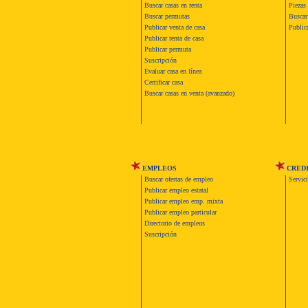
Buscar casas en renta
Piezas 
Buscar permutas
Buscar 
Publicar venta de casa
Publica
Publicar renta de casa
Publicar permuta
Suscripción
Evaluar casa en línea
Certificar casa
Buscar casas en venta (avanzado)
EMPLEOS
CRED
Buscar ofertas de empleo
Servic
Publicar empleo estatal
Publicar empleo emp. mixta
Publicar empleo particular
Directorio de empleos
Suscripción