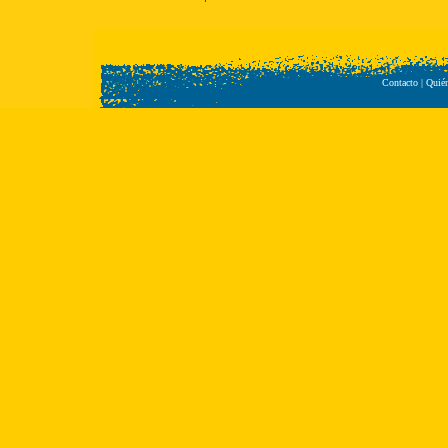
Contacto
|
Quié