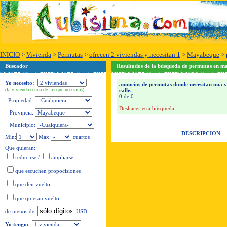
INICIO
>
Vivienda
>
Permutas
>
ofrecen 2 viviendas y necesitan 1
>
Mayabeque
>
Buscador
Resultados de la búsqueda de permutas en m
Yo necesito:
anuncios de permutas donde necesitan una y 
(la vivienda o una de las que necesitas)
calle.
0 de 0
Propiedad:
Deshacer esta búsqueda...
Provincia:
Municipio:
DESCRIPCION
Mín:
Máx:
cuartos
Que quieran:
reducirse
/
ampliarse
que escuchen propocisiones
que den vuelto
que quieran vuelto
USD
de menos de:
Yo tengo: