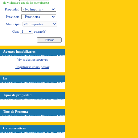
(la vivienda o una de las que ofreces)
Propiedad:
Provincia:
Municipio:
Con:
cuarto(s)
Agentes Inmobiliarios
Ver todos los gestores
Registrarse como gestor
En
Tipos de propiedad
Tipo de Permuta
Características