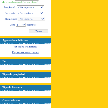
(la vivienda o una de las que ofreces)
Propiedad:
Provincia:
Municipio:
Con:
cuarto(s)
Agentes Inmobiliarios
Ver todos los gestores
Registrarse como gestor
En
Tipos de propiedad
Tipo de Permuta
Características