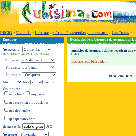
INICIO
>
Vivienda
>
Permutas
>
ofrecen 2 viviendas y necesitan 1
>
Las Tunas
>
pu
Buscador
Resultados de la búsqueda de permutas en las
Yo necesito:
anuncios de permutas donde necesitan una y o
(la vivienda o una de las que necesitas)
0 de 0
Propiedad:
Deshacer esta búsqueda...
Provincia:
Municipio:
DESCRIPCION
Mín:
Máx:
cuartos
Que quieran:
reducirse
/
ampliarse
que escuchen propocisiones
que den vuelto
que quieran vuelto
USD
de menos de:
Yo tengo: