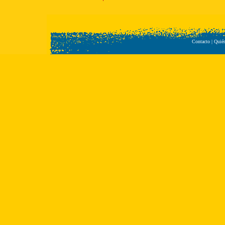
Contacto
|
Quié