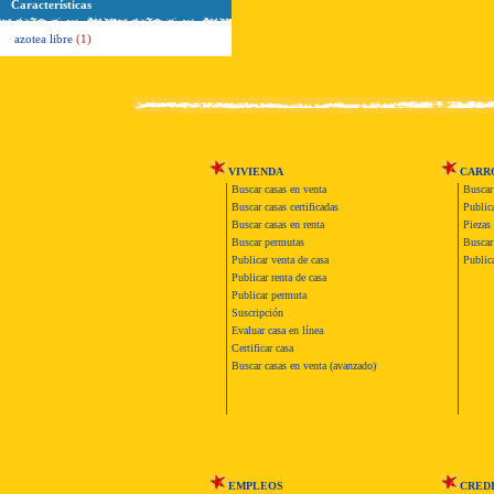
Características
azotea libre
(1)
VIVIENDA
CARR
Buscar casas en venta
Buscar
Buscar casas certificadas
Publica
Buscar casas en renta
Piezas 
Buscar permutas
Buscar 
Publicar venta de casa
Publica
Publicar renta de casa
Publicar permuta
Suscripción
Evaluar casa en línea
Certificar casa
Buscar casas en venta (avanzado)
EMPLEOS
CRED