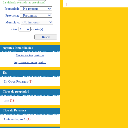
(la vivienda o una de las que ofreces)
1
Propiedad:
Provincia:
Municipio:
Con:
cuarto(s)
Agentes Inmobiliarios
Ver todos los gestores
Registrarse como gestor
En
En Otros Repartos
(1)
Tipos de propiedad
casa
(1)
Tipo de Permuta
1 vivienda por 1
(1)