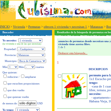
INICIO
>
Vivienda
>
Permutas
>
ofrecen 1 vivienda y necesitan 1
>
Matanzas
>
Boc
Buscador
Resultados de la búsqueda de permutas en b
Yo necesito:
anuncios de permutas donde necesitan una y 
(la vivienda o una de las que necesitas)
vivienda tiene azotea libre.
1 de 1
Propiedad:
Deshacer esta búsqueda...
Provincia:
Municipio:
1
Mín:
Máx:
cuartos
DESCRIPCION
Que quieran:
permuto para l
reducirse
/
ampliarse
1x1 Escucho pro
tengo:
que escuchen propocisiones
-casa de 1 cuar
libre, terraza, p
que den vuelto
necesito:
que quieran vuelto
- apartamento o
Habana Vieja, 1
USD
de menos de:
Yo tengo: