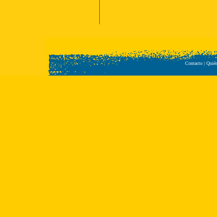
Contacto
|
Quié