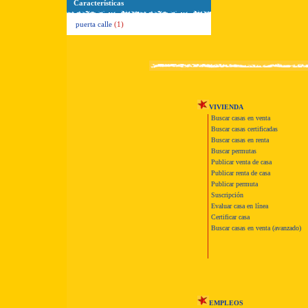
Características
puerta calle
(1)
VIVIENDA
Buscar casas en venta
Buscar casas certificadas
Buscar casas en renta
Buscar permutas
Publicar venta de casa
Publicar renta de casa
Publicar permuta
Suscripción
Evaluar casa en línea
Certificar casa
Buscar casas en venta (avanzado)
EMPLEOS