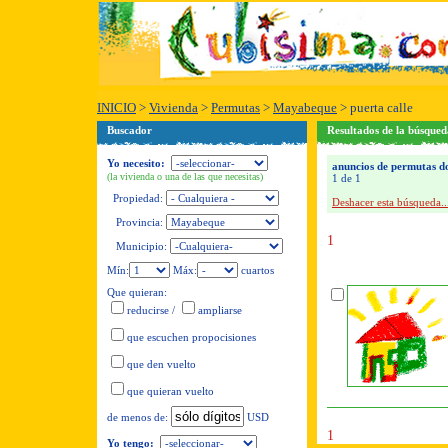
INICIO
>
Vivienda
>
Permutas
>
Mayabeque
>
puerta calle
Buscador
Resultados de la búsque
Yo necesito:
anuncios de permutas do
(la vivienda o una de las que necesitas)
1 de 1
Propiedad:
Deshacer esta búsqueda..
Provincia:
1
Municipio:
Mín:
Máx:
cuartos
Que quieran:
reducirse
/
ampliarse
que escuchen propocisiones
que den vuelto
que quieran vuelto
USD
de menos de:
1
Yo tengo: