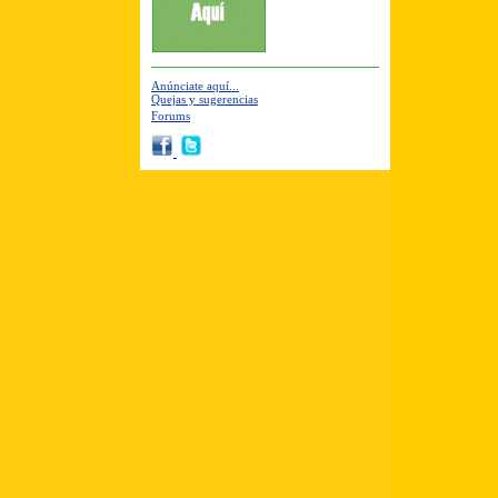
Anúnciate aquí...
Quejas y sugerencias
Forums