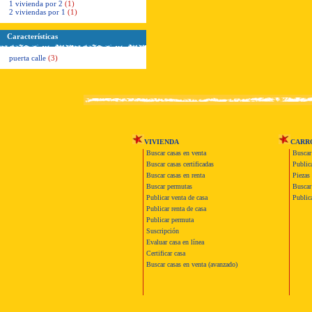
1 vivienda por 2
(1)
2 viviendas por 1
(1)
Características
puerta calle
(3)
VIVIENDA
CARR
Buscar casas en venta
Buscar
Buscar casas certificadas
Publica
Buscar casas en renta
Piezas 
Buscar permutas
Buscar 
Publicar venta de casa
Publica
Publicar renta de casa
Publicar permuta
Suscripción
Evaluar casa en línea
Certificar casa
Buscar casas en venta (avanzado)