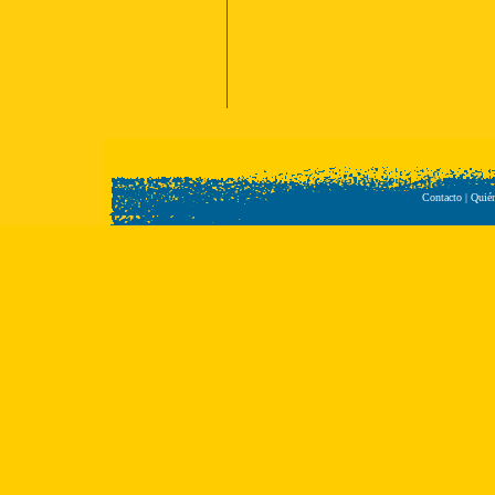
Contacto
|
Quié