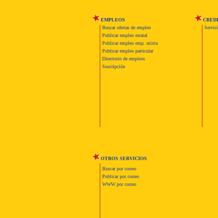
EMPLEOS
CRED
Buscar ofertas de empleo
Servic
Publicar empleo estatal
Publicar empleo emp. mixta
Publicar empleo particular
Directorio de empleos
Suscripción
OTROS SERVICIOS
Buscar por correo
Publicar por correo
WWW por correo