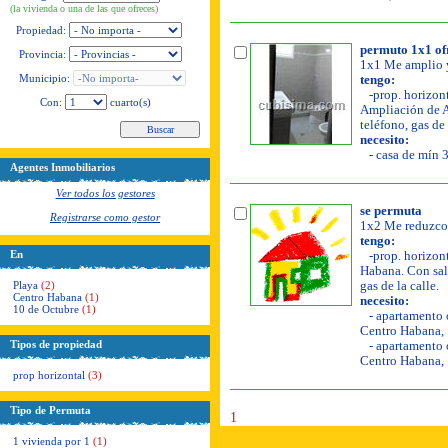
(la vivienda o una de las que ofreces)
Propiedad:
permuto 1x1 ofr
Provincia:
1x1 Me amplio y
Municipio:
tengo:
-prop. horizonta
Con:
cuarto(s)
Ampliación de Al
teléfono, gas de
necesito:
- casa de mín 3
Agentes Inmobiliarios
Ver todos los gestores
se permuta
Registrarse como gestor
1x2 Me reduzco 
tengo:
En
-prop. horizonta
Habana. Con sala
Playa
(2)
gas de la calle.
Centro Habana
(1)
necesito:
10 de Octubre
(1)
- apartamento o
Centro Habana, 
Tipos de propiedad
- apartamento o
Centro Habana, 
prop horizontal
(3)
Tipo de Permuta
1
1 vivienda por 1
(1)