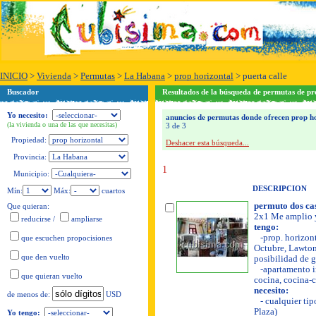
INICIO
>
Vivienda
>
Permutas
>
La Habana
>
prop horizontal
>
puerta calle
Buscador
Resultados de la búsqueda de permutas de pr
Yo necesito:
anuncios de permutas donde ofrecen prop hor
(la vivienda o una de las que necesitas)
3 de 3
Propiedad:
Deshacer esta búsqueda...
Provincia:
1
Municipio:
DESCRIPCION
Mín:
Máx:
cuartos
permuto dos casi
Que quieran:
2x1 Me amplio y
reducirse
/
ampliarse
tengo:
-prop. horizonta
que escuchen propocisiones
Octubre, Lawton.
que den vuelto
posibilidad de ga
-apartamento in
que quieran vuelto
cocina, cocina-c
necesito:
USD
de menos de:
- cualquier tip
Plaza)
Yo tengo: