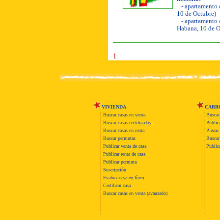
- apartamento d
10 de Octubre)
- apartamento o
Habana, 10 de O
1
VIVIENDA
CARR
Buscar casas en venta
Buscar
Buscar casas certificadas
Publica
Buscar casas en renta
Piezas 
Buscar permutas
Buscar 
Publicar venta de casa
Publica
Publicar renta de casa
Publicar permuta
Suscripción
Evaluar casa en línea
Certificar casa
Buscar casas en venta (avanzado)