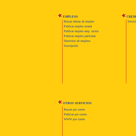
EMPLEOS
CRED
Buscar ofertas de empleo
Servic
Publicar empleo estatal
Publicar empleo emp. mixta
Publicar empleo particular
Directorio de empleos
Suscripción
OTROS SERVICIOS
Buscar por correo
Publicar por correo
WWW por correo