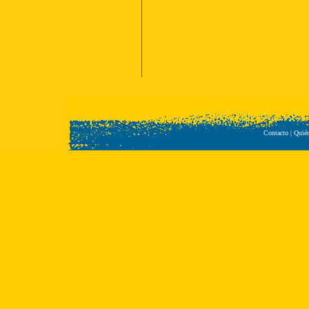
Contacto
|
Quié