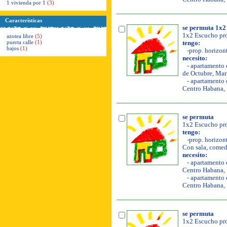
1 vivienda por 1
(3)
Características
se permuta 1x2
1x2 Escucho pro
azotea libre
(5)
puerta calle
(1)
tengo:
bajos
(1)
-prop. horizont
necesito:
- apartamento o
de Octubre, Mar
- apartamento o
Centro Habana, 
se permuta
1x2 Escucho pro
tengo:
-prop. horizont
Con sala, comedor
necesito:
- apartamento o
Centro Habana, 
- apartamento o
Centro Habana, 
se permuta
1x2 Escucho pro