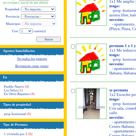
1x1 Me amplio y
(la vivienda o una de las que ofreces)
tengo:
Propiedad:
-prop. horizont
azotea libre, bal
Provincia:
necesito:
Municipio:
- apartamento, 
(Playa, Plaza, C
Con:
cuarto(s)
permuto 1 x 1 y
1x1 Me reduzco 
Agentes Inmobiliarios
tengo:
Ver todos los gestores
-prop. horizont
necesito:
Registrarse como gestor
- apartamento d
Habana, Habana 
En
Pueblo Nuevo
(4)
se permuta
Los Sitios
(1)
En Otros Repartos
(4)
1x2 Escucho pro
tengo:
-prop. horizont
Tipos de propiedad
Con sala, comedo
calle.
prop horizontal
(9)
necesito:
- apartamento o
Tipo de Permuta
Centro Habana, 
- apartamento o
1 vivienda por 2
(6)
Centro Habana, 