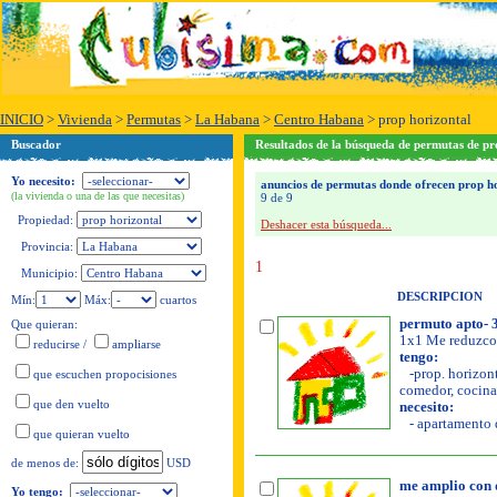
INICIO
>
Vivienda
>
Permutas
>
La Habana
>
Centro Habana
>
prop horizontal
Buscador
Resultados de la búsqueda de permutas de pr
Yo necesito:
anuncios de permutas donde ofrecen prop ho
(la vivienda o una de las que necesitas)
9 de 9
Propiedad:
Deshacer esta búsqueda...
Provincia:
1
Municipio:
DESCRIPCION
Mín:
Máx:
cuartos
permuto apto- 
Que quieran:
1x1 Me reduzco
reducirse
/
ampliarse
tengo:
-prop. horizont
que escuchen propocisiones
comedor, cocina, 
que den vuelto
necesito:
- apartamento d
que quieran vuelto
USD
de menos de:
me amplio con 
Yo tengo: