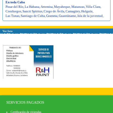
En toda Cuba
Pinar del Río
,
La Habana
,
Artemisa
,
Mayabeque
,
Matanzas
,
Villa Clara
,
Cienfuegos
,
Sancti Spíritus
,
Ciego de Ávila
,
Camagüey
,
Holguín
,
Las Tunas
,
Santiago de Cuba
,
Gramma
,
Guantánamo
,
Isla de la juventud
,
Ver foto
SERVICIOS PAGADOS
Certificación de viviendas