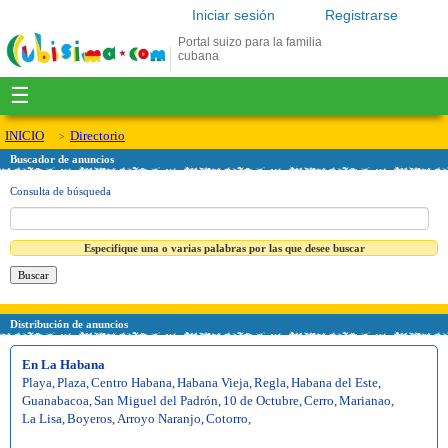
Iniciar sesión
Registrarse
Portal suizo para la familia
cubana
☰
INICIO
Directorio
Buscador de anuncios
Consulta de búsqueda
Especifique una o varias palabras por las que desee buscar
Distribución de anuncios
En La Habana
Playa
,
Plaza
,
Centro Habana
,
Habana Vieja
,
Regla
,
Habana del Este
,
Guanabacoa
,
San Miguel del Padrón
,
10 de Octubre
,
Cerro
,
Marianao
,
La Lisa
,
Boyeros
,
Arroyo Naranjo
,
Cotorro
,