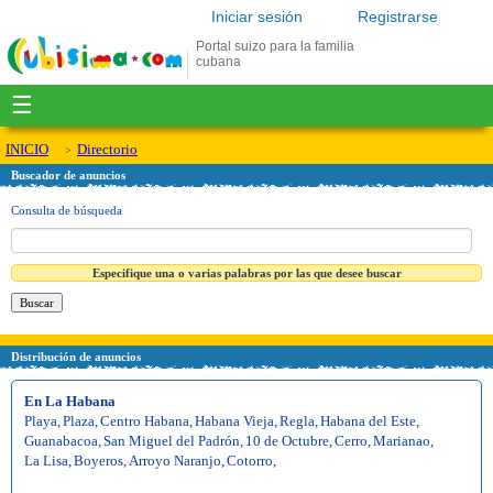
Iniciar sesión
Registrarse
Portal suizo para la familia
cubana
☰
INICIO
Directorio
Buscador de anuncios
Consulta de búsqueda
Especifique una o varias palabras por las que desee buscar
Distribución de anuncios
En La Habana
Playa
,
Plaza
,
Centro Habana
,
Habana Vieja
,
Regla
,
Habana del Este
,
Guanabacoa
,
San Miguel del Padrón
,
10 de Octubre
,
Cerro
,
Marianao
,
La Lisa
,
Boyeros
,
Arroyo Naranjo
,
Cotorro
,