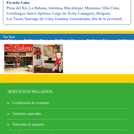
En toda Cuba
Pinar del Río
,
La Habana
,
Artemisa
,
Mayabeque
,
Matanzas
,
Villa Clara
,
Cienfuegos
,
Sancti Spíritus
,
Ciego de Ávila
,
Camagüey
,
Holguín
,
Las Tunas
,
Santiago de Cuba
,
Gramma
,
Guantánamo
,
Isla de la juventud
,
Ver foto
SERVICIOS PAGADOS
Certificación de viviendas
Anuncios especiales
Patrocinio de anuncios