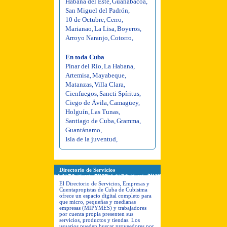
Habana del Este
,
Guanabacoa
,
San Miguel del Padrón
,
10 de Octubre
,
Cerro
,
Marianao
,
La Lisa
,
Boyeros
,
Arroyo Naranjo
,
Cotorro
,
En toda Cuba
Pinar del Río
,
La Habana
,
Artemisa
,
Mayabeque
,
Matanzas
,
Villa Clara
,
Cienfuegos
,
Sancti Spíritus
,
Ciego de Ávila
,
Camagüey
,
Holguín
,
Las Tunas
,
Santiago de Cuba
,
Gramma
,
Guantánamo
,
Isla de la juventud
,
Directorio de Servicios
El Directorio de Servicios, Empresas y
Cuentapropistas de Cuba de Cubisima
ofrece un espacio digital completo para
que micro, pequeñas y medianas
empresas (MIPYMES) y trabajadores
por cuenta propia presenten sus
servicios, productos y tiendas. Los
usuarios pueden buscar proveedores por