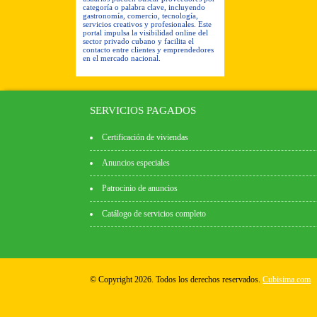
categoría o palabra clave, incluyendo
gastronomía, comercio, tecnología,
servicios creativos y profesionales. Este
portal impulsa la visibilidad online del
sector privado cubano y facilita el
contacto entre clientes y emprendedores
en el mercado nacional.
SERVICIOS PAGADOS
Certificación de viviendas
Anuncios especiales
Patrocinio de anuncios
Catálogo de servicios completo
© Copyright 2026. Todos los derechos reservados.
Cubisima.com