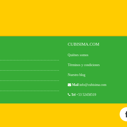
CUBISIMA.COM
Quiénes somos
Términos y condiciones
Nuestro blog
Mail
info@cubisima.com
Tel
+53 52458519