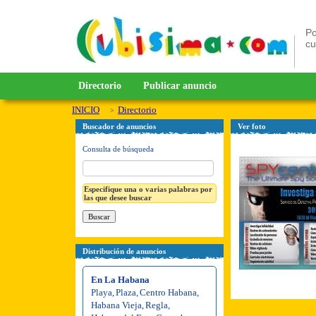
Po
c
Directorio
Publicar anuncio
INICIO
Directorio
Buscador de anuncios
Ver foto
Consulta de búsqueda
Especifique una o varias palabras por
las que desee buscar
Distribución de anuncios
En La Habana
Playa
,
Plaza
,
Centro Habana
,
Habana Vieja
,
Regla
,