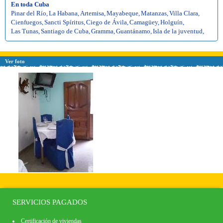
En toda Cuba
Pinar del Río
,
La Habana
,
Artemisa
,
Mayabeque
,
Matanzas
,
Villa Clara
,
Cienfuegos
,
Sancti Spíritus
,
Ciego de Ávila
,
Camagüey
,
Holguín
,
Las Tunas
,
Santiago de Cuba
,
Gramma
,
Guantánamo
,
Isla de la juventud
,
Ver foto
SERVICIOS PAGADOS
Certificación de viviendas