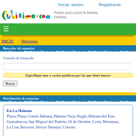
Iniciar sesión
Registrarse
Portal suizo para la familia
cubana
☰
INICIO
Directorio
Buscador de anuncios
Consulta de búsqueda
Especifique una o varias palabras por las que desee buscar
Distribución de anuncios
En La Habana
Playa
,
Plaza
,
Centro Habana
,
Habana Vieja
,
Regla
,
Habana del Este
,
Guanabacoa
,
San Miguel del Padrón
,
10 de Octubre
,
Cerro
,
Marianao
,
La Lisa
,
Boyeros
,
Arroyo Naranjo
,
Cotorro
,