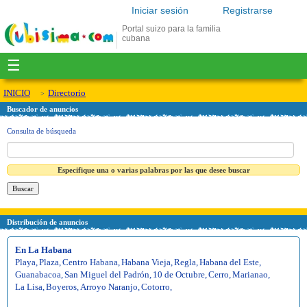
Iniciar sesión
Registrarse
Portal suizo para la familia
cubana
☰
INICIO
Directorio
Buscador de anuncios
Consulta de búsqueda
Especifique una o varias palabras por las que desee buscar
Distribución de anuncios
En La Habana
Playa
,
Plaza
,
Centro Habana
,
Habana Vieja
,
Regla
,
Habana del Este
,
Guanabacoa
,
San Miguel del Padrón
,
10 de Octubre
,
Cerro
,
Marianao
,
La Lisa
,
Boyeros
,
Arroyo Naranjo
,
Cotorro
,