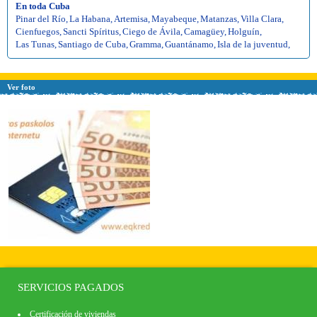
En toda Cuba
Pinar del Río
,
La Habana
,
Artemisa
,
Mayabeque
,
Matanzas
,
Villa Clara
,
Cienfuegos
,
Sancti Spíritus
,
Ciego de Ávila
,
Camagüey
,
Holguín
,
Las Tunas
,
Santiago de Cuba
,
Gramma
,
Guantánamo
,
Isla de la juventud
,
Ver foto
SERVICIOS PAGADOS
Certificación de viviendas