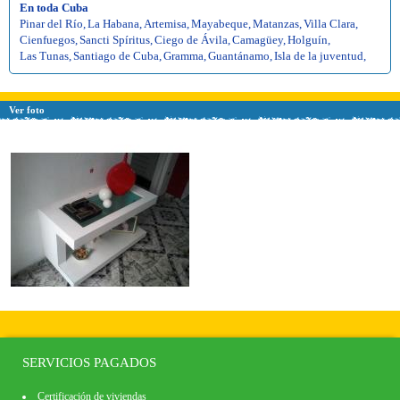
En toda Cuba
Pinar del Río
,
La Habana
,
Artemisa
,
Mayabeque
,
Matanzas
,
Villa Clara
,
Cienfuegos
,
Sancti Spíritus
,
Ciego de Ávila
,
Camagüey
,
Holguín
,
Las Tunas
,
Santiago de Cuba
,
Gramma
,
Guantánamo
,
Isla de la juventud
,
Ver foto
SERVICIOS PAGADOS
Certificación de viviendas