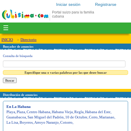
Iniciar sesión
Registrarse
Portal suizo para la familia
cubana
☰
INICIO
Directorio
Buscador de anuncios
Consulta de búsqueda
Especifique una o varias palabras por las que desee buscar
Distribución de anuncios
En La Habana
Playa
,
Plaza
,
Centro Habana
,
Habana Vieja
,
Regla
,
Habana del Este
,
Guanabacoa
,
San Miguel del Padrón
,
10 de Octubre
,
Cerro
,
Marianao
,
La Lisa
,
Boyeros
,
Arroyo Naranjo
,
Cotorro
,