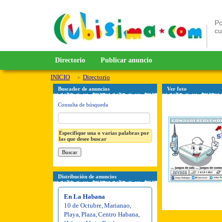
Po
c
Directorio
Publicar anuncio
INICIO
Directorio
Buscador de anuncios
Ver foto
Consulta de búsqueda
Especifique una o varias palabras por
las que desee buscar
Distribución de anuncios
En La Habana
10 de Octubre
,
Marianao
,
Playa
,
Plaza
,
Centro Habana
,