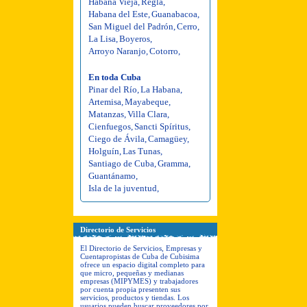
Habana Vieja
,
Regla
,
Habana del Este
,
Guanabacoa
,
San Miguel del Padrón
,
Cerro
,
La Lisa
,
Boyeros
,
Arroyo Naranjo
,
Cotorro
,
En toda Cuba
Pinar del Río
,
La Habana
,
Artemisa
,
Mayabeque
,
Matanzas
,
Villa Clara
,
Cienfuegos
,
Sancti Spíritus
,
Ciego de Ávila
,
Camagüey
,
Holguín
,
Las Tunas
,
Santiago de Cuba
,
Gramma
,
Guantánamo
,
Isla de la juventud
,
Directorio de Servicios
El Directorio de Servicios, Empresas y
Cuentapropistas de Cuba de Cubisima
ofrece un espacio digital completo para
que micro, pequeñas y medianas
empresas (MIPYMES) y trabajadores
por cuenta propia presenten sus
servicios, productos y tiendas. Los
usuarios pueden buscar proveedores por