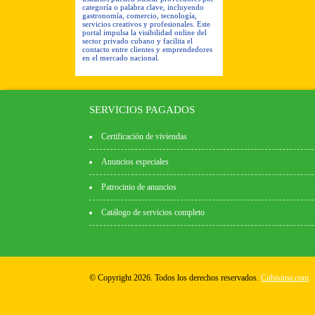
categoría o palabra clave, incluyendo
gastronomía, comercio, tecnología,
servicios creativos y profesionales. Este
portal impulsa la visibilidad online del
sector privado cubano y facilita el
contacto entre clientes y emprendedores
en el mercado nacional.
SERVICIOS PAGADOS
Certificación de viviendas
Anuncios especiales
Patrocinio de anuncios
Catálogo de servicios completo
© Copyright 2026. Todos los derechos reservados.
Cubisima.com