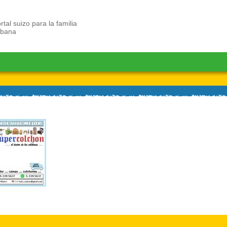
rtal suizo para la familia
ubana