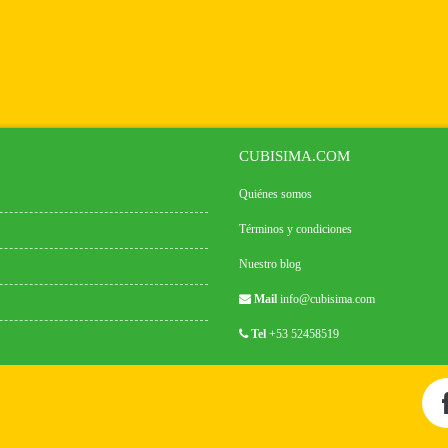
CUBISIMA.COM
Quiénes somos
Términos y condiciones
Nuestro blog
Mail
info@cubisima.com
Tel
+53 52458519