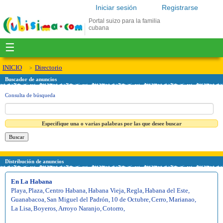
Iniciar sesión
Registrarse
Portal suizo para la familia
cubana
☰
INICIO
Directorio
Buscador de anuncios
Consulta de búsqueda
Especifique una o varias palabras por las que desee buscar
Distribución de anuncios
En La Habana
Playa
,
Plaza
,
Centro Habana
,
Habana Vieja
,
Regla
,
Habana del Este
,
Guanabacoa
,
San Miguel del Padrón
,
10 de Octubre
,
Cerro
,
Marianao
,
La Lisa
,
Boyeros
,
Arroyo Naranjo
,
Cotorro
,