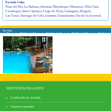
En toda Cuba
Pinar del Río
,
La Habana
,
Artemisa
,
Mayabeque
,
Matanzas
,
Villa Clara
,
Cienfuegos
,
Sancti Spíritus
,
Ciego de Ávila
,
Camagüey
,
Holguín
,
Las Tunas
,
Santiago de Cuba
,
Gramma
,
Guantánamo
,
Isla de la juventud
,
Ver foto
SERVICIOS PAGADOS
Certificación de viviendas
Anuncios especiales