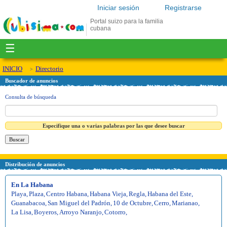
Iniciar sesión
Registrarse
Portal suizo para la familia
cubana
☰
INICIO
Directorio
Buscador de anuncios
Consulta de búsqueda
Especifique una o varias palabras por las que desee buscar
Distribución de anuncios
En La Habana
Playa
,
Plaza
,
Centro Habana
,
Habana Vieja
,
Regla
,
Habana del Este
,
Guanabacoa
,
San Miguel del Padrón
,
10 de Octubre
,
Cerro
,
Marianao
,
La Lisa
,
Boyeros
,
Arroyo Naranjo
,
Cotorro
,