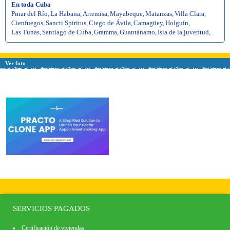
En toda Cuba
Pinar del Río
,
La Habana
,
Artemisa
,
Mayabeque
,
Matanzas
,
Villa Clara
,
Cienfuegos
,
Sancti Spíritus
,
Ciego de Ávila
,
Camagüey
,
Holguín
,
Las Tunas
,
Santiago de Cuba
,
Gramma
,
Guantánamo
,
Isla de la juventud
,
Ver foto
SERVICIOS PAGADOS
Certificación de viviendas