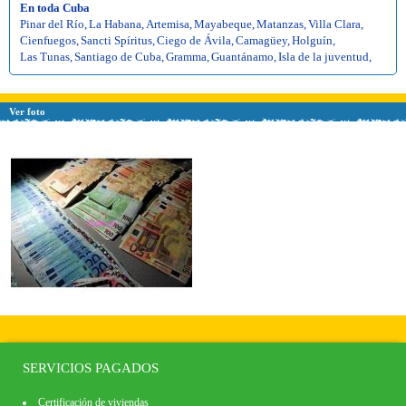
En toda Cuba
Pinar del Río
,
La Habana
,
Artemisa
,
Mayabeque
,
Matanzas
,
Villa Clara
,
Cienfuegos
,
Sancti Spíritus
,
Ciego de Ávila
,
Camagüey
,
Holguín
,
Las Tunas
,
Santiago de Cuba
,
Gramma
,
Guantánamo
,
Isla de la juventud
,
Ver foto
SERVICIOS PAGADOS
Certificación de viviendas