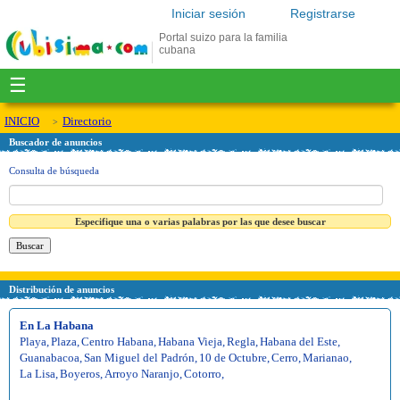
Iniciar sesión
Registrarse
Portal suizo para la familia
cubana
☰
INICIO
Directorio
Buscador de anuncios
Consulta de búsqueda
Especifique una o varias palabras por las que desee buscar
Distribución de anuncios
En La Habana
Playa
,
Plaza
,
Centro Habana
,
Habana Vieja
,
Regla
,
Habana del Este
,
Guanabacoa
,
San Miguel del Padrón
,
10 de Octubre
,
Cerro
,
Marianao
,
La Lisa
,
Boyeros
,
Arroyo Naranjo
,
Cotorro
,