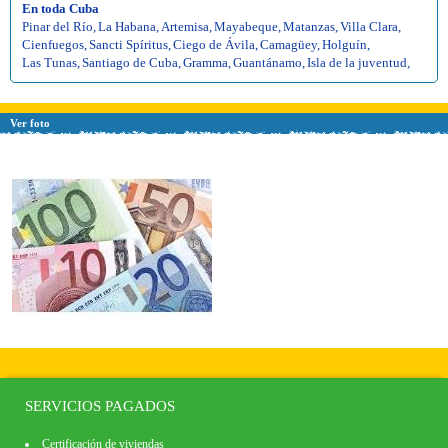
En toda Cuba
Pinar del Río
,
La Habana
,
Artemisa
,
Mayabeque
,
Matanzas
,
Villa Clara
,
Cienfuegos
,
Sancti Spíritus
,
Ciego de Ávila
,
Camagüey
,
Holguín
,
Las Tunas
,
Santiago de Cuba
,
Gramma
,
Guantánamo
,
Isla de la juventud
,
Ver foto
SERVICIOS PAGADOS
Certificación de viviendas