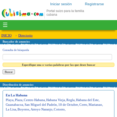
Iniciar sesión
Registrarse
Portal suizo para la familia
cubana
☰
INICIO
Directorio
Buscador de anuncios
Consulta de búsqueda
Especifique una o varias palabras por las que desee buscar
Distribución de anuncios
En La Habana
Playa
,
Plaza
,
Centro Habana
,
Habana Vieja
,
Regla
,
Habana del Este
,
Guanabacoa
,
San Miguel del Padrón
,
10 de Octubre
,
Cerro
,
Marianao
,
La Lisa
,
Boyeros
,
Arroyo Naranjo
,
Cotorro
,