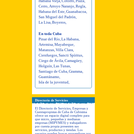
Habana Vieja
,
Cotorro
,
Plaza
,
Cerro
,
Arroyo Naranjo
,
Regla
,
Habana del Este
,
Guanabacoa
,
San Miguel del Padrón
,
La Lisa
,
Boyeros
,
En toda Cuba
Pinar del Río
,
La Habana
,
Artemisa
,
Mayabeque
,
Matanzas
,
Villa Clara
,
Cienfuegos
,
Sancti Spíritus
,
Ciego de Ávila
,
Camagüey
,
Holguín
,
Las Tunas
,
Santiago de Cuba
,
Gramma
,
Guantánamo
,
Isla de la juventud
,
Directorio de Servicios
El Directorio de Servicios, Empresas y
Cuentapropistas de Cuba de Cubisima
ofrece un espacio digital completo para
que micro, pequeñas y medianas
empresas (MIPYMES) y trabajadores
por cuenta propia presenten sus
servicios, productos y tiendas. Los
usuarios pueden buscar proveedores por