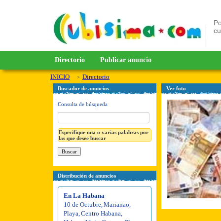
Po
c
Directorio
Publicar anuncio
INICIO
Directorio
Buscador de anuncios
Ver foto
Consulta de búsqueda
Especifique una o varias palabras por
las que desee buscar
Distribución de anuncios
En La Habana
10 de Octubre
,
Marianao
,
Playa
,
Centro Habana
,