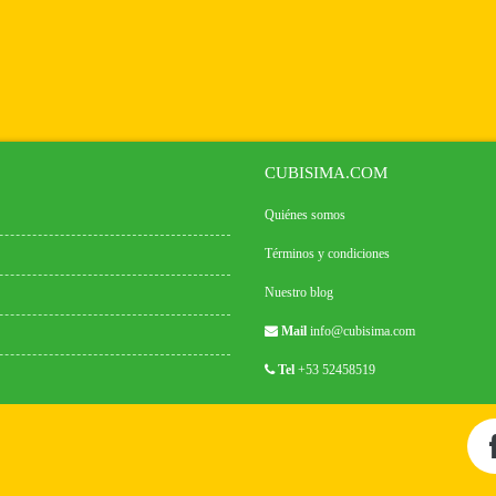
CUBISIMA.COM
Quiénes somos
Términos y condiciones
Nuestro blog
Mail
info@cubisima.com
Tel
+53 52458519