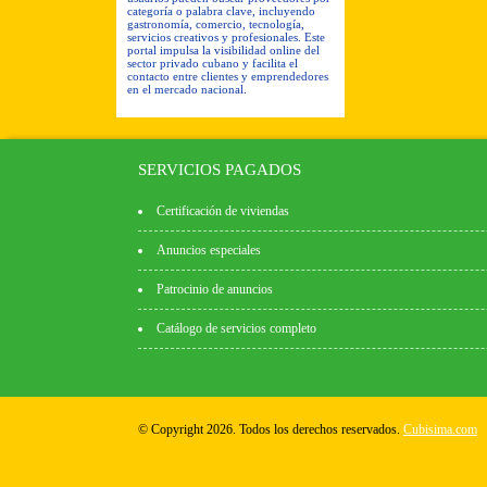
categoría o palabra clave, incluyendo
gastronomía, comercio, tecnología,
servicios creativos y profesionales. Este
portal impulsa la visibilidad online del
sector privado cubano y facilita el
contacto entre clientes y emprendedores
en el mercado nacional.
SERVICIOS PAGADOS
Certificación de viviendas
Anuncios especiales
Patrocinio de anuncios
Catálogo de servicios completo
© Copyright 2026. Todos los derechos reservados.
Cubisima.com