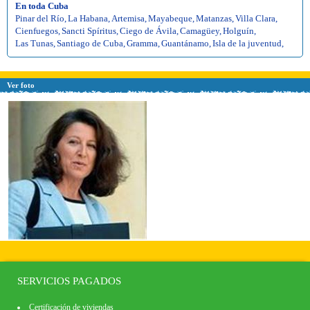
En toda Cuba
Pinar del Río
,
La Habana
,
Artemisa
,
Mayabeque
,
Matanzas
,
Villa Clara
,
Cienfuegos
,
Sancti Spíritus
,
Ciego de Ávila
,
Camagüey
,
Holguín
,
Las Tunas
,
Santiago de Cuba
,
Gramma
,
Guantánamo
,
Isla de la juventud
,
Ver foto
SERVICIOS PAGADOS
Certificación de viviendas