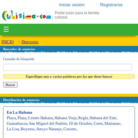
Iniciar sesión
Registrarse
Portal suizo para la familia
cubana
☰
INICIO
Directorio
Buscador de anuncios
Consulta de búsqueda
Especifique una o varias palabras por las que desee buscar
Distribución de anuncios
En La Habana
Playa
,
Plaza
,
Centro Habana
,
Habana Vieja
,
Regla
,
Habana del Este
,
Guanabacoa
,
San Miguel del Padrón
,
10 de Octubre
,
Cerro
,
Marianao
,
La Lisa
,
Boyeros
,
Arroyo Naranjo
,
Cotorro
,