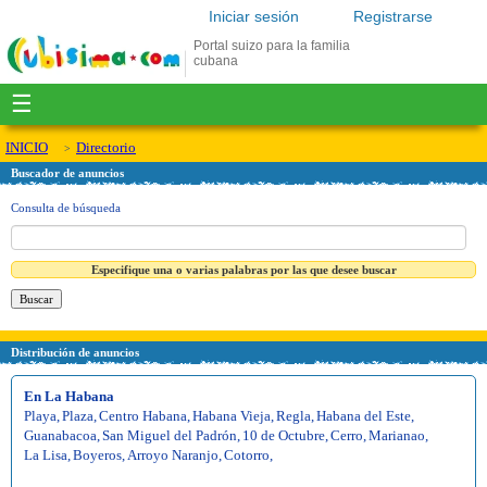
Iniciar sesión
Registrarse
Portal suizo para la familia
cubana
☰
INICIO
Directorio
Buscador de anuncios
Consulta de búsqueda
Especifique una o varias palabras por las que desee buscar
Distribución de anuncios
En La Habana
Playa
,
Plaza
,
Centro Habana
,
Habana Vieja
,
Regla
,
Habana del Este
,
Guanabacoa
,
San Miguel del Padrón
,
10 de Octubre
,
Cerro
,
Marianao
,
La Lisa
,
Boyeros
,
Arroyo Naranjo
,
Cotorro
,