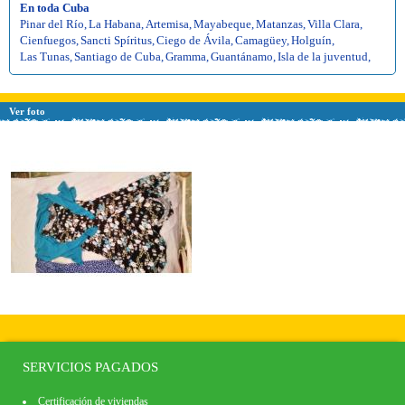
En toda Cuba
Pinar del Río
,
La Habana
,
Artemisa
,
Mayabeque
,
Matanzas
,
Villa Clara
,
Cienfuegos
,
Sancti Spíritus
,
Ciego de Ávila
,
Camagüey
,
Holguín
,
Las Tunas
,
Santiago de Cuba
,
Gramma
,
Guantánamo
,
Isla de la juventud
,
Ver foto
SERVICIOS PAGADOS
Certificación de viviendas