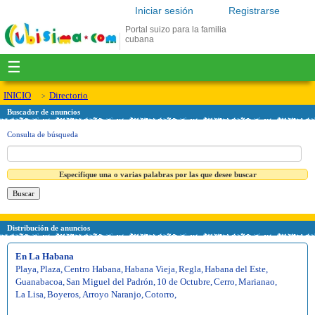
Iniciar sesión
Registrarse
Portal suizo para la familia
cubana
☰
INICIO
Directorio
Buscador de anuncios
Consulta de búsqueda
Especifique una o varias palabras por las que desee buscar
Distribución de anuncios
En La Habana
Playa
,
Plaza
,
Centro Habana
,
Habana Vieja
,
Regla
,
Habana del Este
,
Guanabacoa
,
San Miguel del Padrón
,
10 de Octubre
,
Cerro
,
Marianao
,
La Lisa
,
Boyeros
,
Arroyo Naranjo
,
Cotorro
,