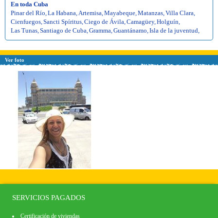
En toda Cuba
Pinar del Río
,
La Habana
,
Artemisa
,
Mayabeque
,
Matanzas
,
Villa Clara
,
Cienfuegos
,
Sancti Spíritus
,
Ciego de Ávila
,
Camagüey
,
Holguín
,
Las Tunas
,
Santiago de Cuba
,
Gramma
,
Guantánamo
,
Isla de la juventud
,
Ver foto
SERVICIOS PAGADOS
Certificación de viviendas