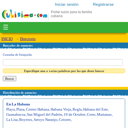
Iniciar sesión
Registrarse
Portal suizo para la familia
cubana
☰
INICIO
Directorio
Buscador de anuncios
Consulta de búsqueda
Especifique una o varias palabras por las que desee buscar
Distribución de anuncios
En La Habana
Playa
,
Plaza
,
Centro Habana
,
Habana Vieja
,
Regla
,
Habana del Este
,
Guanabacoa
,
San Miguel del Padrón
,
10 de Octubre
,
Cerro
,
Marianao
,
La Lisa
,
Boyeros
,
Arroyo Naranjo
,
Cotorro
,