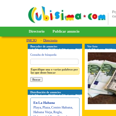
Po
c
Directorio
Publicar anuncio
INICIO
Directorio
Buscador de anuncios
Ver foto
Consulta de búsqueda
Especifique una o varias palabras por
las que desee buscar
Distribución de anuncios
En La Habana
Playa
,
Plaza
,
Centro Habana
,
Habana Vieja
,
Regla
,