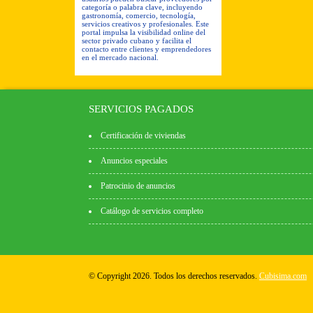
categoría o palabra clave, incluyendo
gastronomía, comercio, tecnología,
servicios creativos y profesionales. Este
portal impulsa la visibilidad online del
sector privado cubano y facilita el
contacto entre clientes y emprendedores
en el mercado nacional.
SERVICIOS PAGADOS
Certificación de viviendas
Anuncios especiales
Patrocinio de anuncios
Catálogo de servicios completo
© Copyright 2026. Todos los derechos reservados.
Cubisima.com