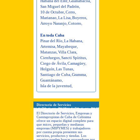
Habana del Este
,
Guanabacoa
,
San Miguel del Padrón
,
10 de Octubre
,
Cerro
,
Marianao
,
La Lisa
,
Boyeros
,
Arroyo Naranjo
,
Cotorro
,
En toda Cuba
Pinar del Río
,
La Habana
,
Artemisa
,
Mayabeque
,
Matanzas
,
Villa Clara
,
Cienfuegos
,
Sancti Spíritus
,
Ciego de Ávila
,
Camagüey
,
Holguín
,
Las Tunas
,
Santiago de Cuba
,
Gramma
,
Guantánamo
,
Isla de la juventud
,
Directorio de Servicios
El Directorio de Servicios, Empresas y
Cuentapropistas de Cuba de Cubisima
ofrece un espacio digital completo para
que micro, pequeñas y medianas
empresas (MIPYMES) y trabajadores
por cuenta propia presenten sus
servicios, productos y tiendas. Los
usuarios pueden buscar proveedores por