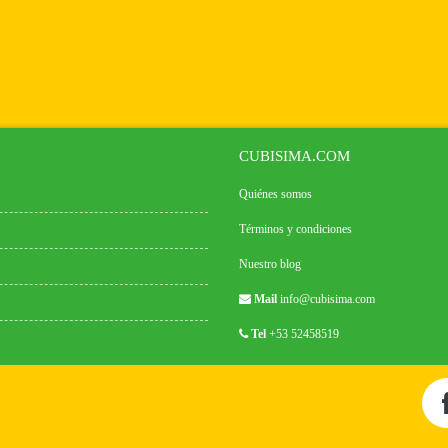
CUBISIMA.COM
Quiénes somos
Términos y condiciones
Nuestro blog
Mail
info@cubisima.com
Tel
+53 52458519