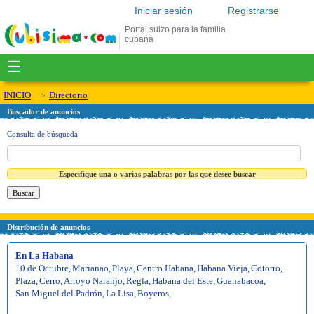
Iniciar sesión
Registrarse
Portal suizo para la familia
cubana
☰
INICIO
Directorio
Buscador de anuncios
Consulta de búsqueda
Especifique una o varias palabras por las que desee buscar
Distribución de anuncios
En La Habana
10 de Octubre
,
Marianao
,
Playa
,
Centro Habana
,
Habana Vieja
,
Cotorro
,
Plaza
,
Cerro
,
Arroyo Naranjo
,
Regla
,
Habana del Este
,
Guanabacoa
,
San Miguel del Padrón
,
La Lisa
,
Boyeros
,