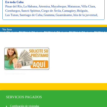
En toda Cuba
Pinar del Río
,
La Habana
,
Artemisa
,
Mayabeque
,
Matanzas
,
Villa Clara
,
Cienfuegos
,
Sancti Spíritus
,
Ciego de Ávila
,
Camagüey
,
Holguín
,
Las Tunas
,
Santiago de Cuba
,
Gramma
,
Guantánamo
,
Isla de la juventud
,
Ver foto
SERVICIOS PAGADOS
Certificación de viviendas