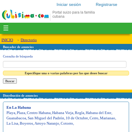
Iniciar sesión
Registrarse
Portal suizo para la familia
cubana
☰
INICIO
Directorio
Buscador de anuncios
Consulta de búsqueda
Especifique una o varias palabras por las que desee buscar
Distribución de anuncios
En La Habana
Playa
,
Plaza
,
Centro Habana
,
Habana Vieja
,
Regla
,
Habana del Este
,
Guanabacoa
,
San Miguel del Padrón
,
10 de Octubre
,
Cerro
,
Marianao
,
La Lisa
,
Boyeros
,
Arroyo Naranjo
,
Cotorro
,