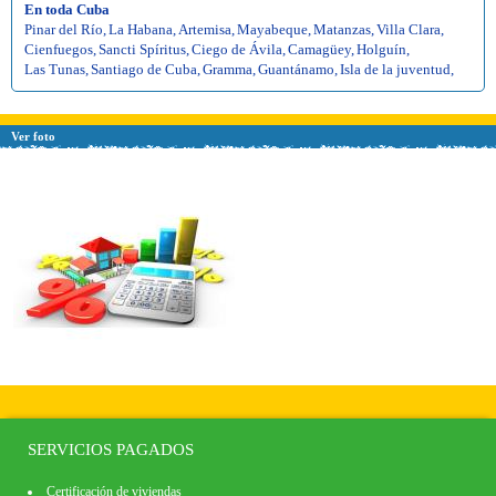
En toda Cuba
Pinar del Río
,
La Habana
,
Artemisa
,
Mayabeque
,
Matanzas
,
Villa Clara
,
Cienfuegos
,
Sancti Spíritus
,
Ciego de Ávila
,
Camagüey
,
Holguín
,
Las Tunas
,
Santiago de Cuba
,
Gramma
,
Guantánamo
,
Isla de la juventud
,
Ver foto
SERVICIOS PAGADOS
Certificación de viviendas