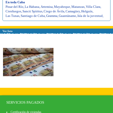
En toda Cuba
Pinar del Río
,
La Habana
,
Artemisa
,
Mayabeque
,
Matanzas
,
Villa Clara
,
Cienfuegos
,
Sancti Spíritus
,
Ciego de Ávila
,
Camagüey
,
Holguín
,
Las Tunas
,
Santiago de Cuba
,
Gramma
,
Guantánamo
,
Isla de la juventud
,
Ver foto
SERVICIOS PAGADOS
Certificación de viviendas