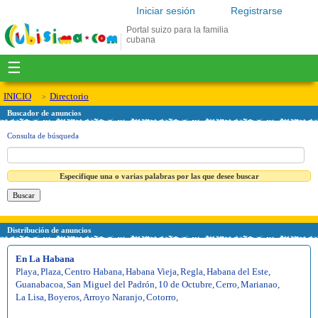
Iniciar sesión
Registrarse
Portal suizo para la familia
cubana
☰
INICIO
Directorio
Buscador de anuncios
Consulta de búsqueda
Especifique una o varias palabras por las que desee buscar
Distribución de anuncios
En La Habana
Playa
,
Plaza
,
Centro Habana
,
Habana Vieja
,
Regla
,
Habana del Este
,
Guanabacoa
,
San Miguel del Padrón
,
10 de Octubre
,
Cerro
,
Marianao
,
La Lisa
,
Boyeros
,
Arroyo Naranjo
,
Cotorro
,