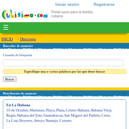
Iniciar sesión
Registrarse
Portal suizo para la familia
cubana
☰
INICIO
Directorio
Buscador de anuncios
Consulta de búsqueda
Especifique una o varias palabras por las que desee buscar
Distribución de anuncios
En La Habana
10 de Octubre
,
Marianao
,
Playa
,
Plaza
,
Centro Habana
,
Habana Vieja
,
Regla
,
Habana del Este
,
Guanabacoa
,
San Miguel del Padrón
,
Cerro
,
La Lisa
,
Boyeros
,
Arroyo Naranjo
,
Cotorro
,