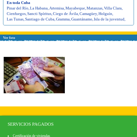
En toda Cuba
Pinar del Río
,
La Habana
,
Artemisa
,
Mayabeque
,
Matanzas
,
Villa Clara
,
Cienfuegos
,
Sancti Spíritus
,
Ciego de Ávila
,
Camagüey
,
Holguín
,
Las Tunas
,
Santiago de Cuba
,
Gramma
,
Guantánamo
,
Isla de la juventud
,
Ver foto
SERVICIOS PAGADOS
Certificación de viviendas