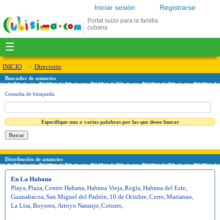
Iniciar sesión
Registrarse
Portal suizo para la familia
cubana
☰
INICIO
Directorio
Buscador de anuncios
Consulta de búsqueda
Especifique una o varias palabras por las que desee buscar
Distribución de anuncios
En La Habana
Playa
,
Plaza
,
Centro Habana
,
Habana Vieja
,
Regla
,
Habana del Este
,
Guanabacoa
,
San Miguel del Padrón
,
10 de Octubre
,
Cerro
,
Marianao
,
La Lisa
,
Boyeros
,
Arroyo Naranjo
,
Cotorro
,