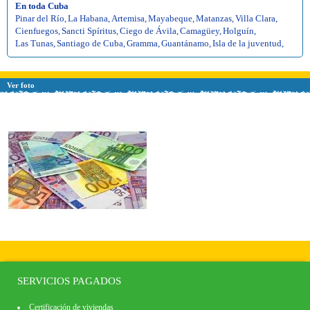
En toda Cuba
Pinar del Río
,
La Habana
,
Artemisa
,
Mayabeque
,
Matanzas
,
Villa Clara
,
Cienfuegos
,
Sancti Spíritus
,
Ciego de Ávila
,
Camagüey
,
Holguín
,
Las Tunas
,
Santiago de Cuba
,
Gramma
,
Guantánamo
,
Isla de la juventud
,
Ver foto
SERVICIOS PAGADOS
Certificación de viviendas