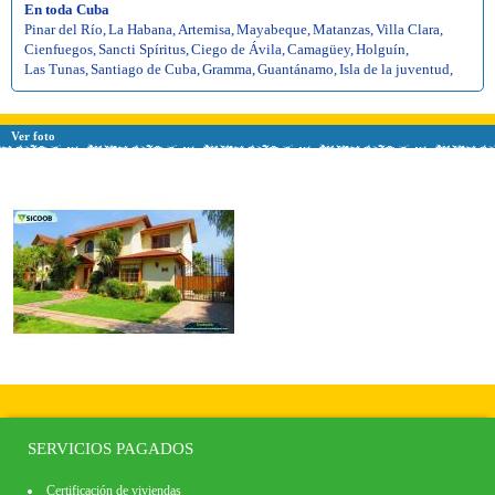
En toda Cuba
Pinar del Río
,
La Habana
,
Artemisa
,
Mayabeque
,
Matanzas
,
Villa Clara
,
Cienfuegos
,
Sancti Spíritus
,
Ciego de Ávila
,
Camagüey
,
Holguín
,
Las Tunas
,
Santiago de Cuba
,
Gramma
,
Guantánamo
,
Isla de la juventud
,
Ver foto
SERVICIOS PAGADOS
Certificación de viviendas