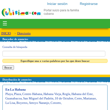
Iniciar sesión
Registrarse
Portal suizo para la familia
cubana
☰
INICIO
Directorio
Buscador de anuncios
Consulta de búsqueda
Especifique una o varias palabras por las que desee buscar
Distribución de anuncios
En La Habana
Playa
,
Plaza
,
Centro Habana
,
Habana Vieja
,
Regla
,
Habana del Este
,
Guanabacoa
,
San Miguel del Padrón
,
10 de Octubre
,
Cerro
,
Marianao
,
La Lisa
,
Boyeros
,
Arroyo Naranjo
,
Cotorro
,