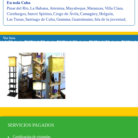
En toda Cuba
Pinar del Río
,
La Habana
,
Artemisa
,
Mayabeque
,
Matanzas
,
Villa Clara
,
Cienfuegos
,
Sancti Spíritus
,
Ciego de Ávila
,
Camagüey
,
Holguín
,
Las Tunas
,
Santiago de Cuba
,
Gramma
,
Guantánamo
,
Isla de la juventud
,
Ver foto
SERVICIOS PAGADOS
Certificación de viviendas