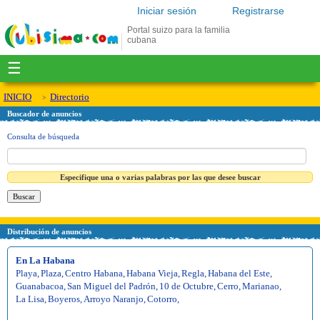
Iniciar sesión
Registrarse
Portal suizo para la familia
cubana
☰
INICIO
Directorio
Buscador de anuncios
Consulta de búsqueda
Especifique una o varias palabras por las que desee buscar
Distribución de anuncios
En La Habana
Playa
,
Plaza
,
Centro Habana
,
Habana Vieja
,
Regla
,
Habana del Este
,
Guanabacoa
,
San Miguel del Padrón
,
10 de Octubre
,
Cerro
,
Marianao
,
La Lisa
,
Boyeros
,
Arroyo Naranjo
,
Cotorro
,