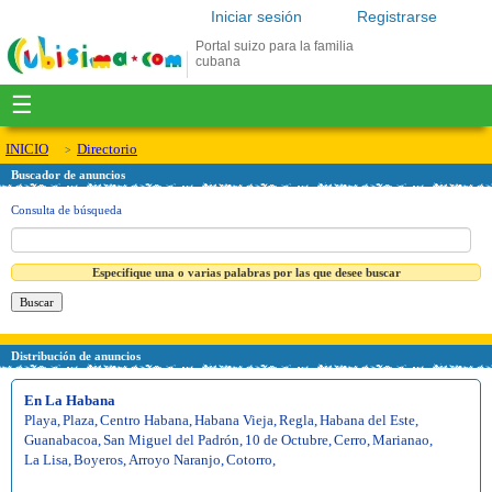
Iniciar sesión
Registrarse
Portal suizo para la familia
cubana
☰
INICIO
Directorio
Buscador de anuncios
Consulta de búsqueda
Especifique una o varias palabras por las que desee buscar
Distribución de anuncios
En La Habana
Playa
,
Plaza
,
Centro Habana
,
Habana Vieja
,
Regla
,
Habana del Este
,
Guanabacoa
,
San Miguel del Padrón
,
10 de Octubre
,
Cerro
,
Marianao
,
La Lisa
,
Boyeros
,
Arroyo Naranjo
,
Cotorro
,