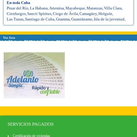
En toda Cuba
Pinar del Río
,
La Habana
,
Artemisa
,
Mayabeque
,
Matanzas
,
Villa Clara
,
Cienfuegos
,
Sancti Spíritus
,
Ciego de Ávila
,
Camagüey
,
Holguín
,
Las Tunas
,
Santiago de Cuba
,
Gramma
,
Guantánamo
,
Isla de la juventud
,
Ver foto
SERVICIOS PAGADOS
Certificación de viviendas