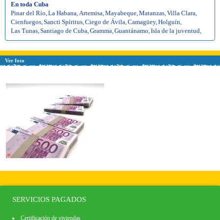
En toda Cuba
Pinar del Río
,
La Habana
,
Artemisa
,
Mayabeque
,
Matanzas
,
Villa Clara
,
Cienfuegos
,
Sancti Spíritus
,
Ciego de Ávila
,
Camagüey
,
Holguín
,
Las Tunas
,
Santiago de Cuba
,
Gramma
,
Guantánamo
,
Isla de la juventud
,
Ver foto
SERVICIOS PAGADOS
Certificación de viviendas