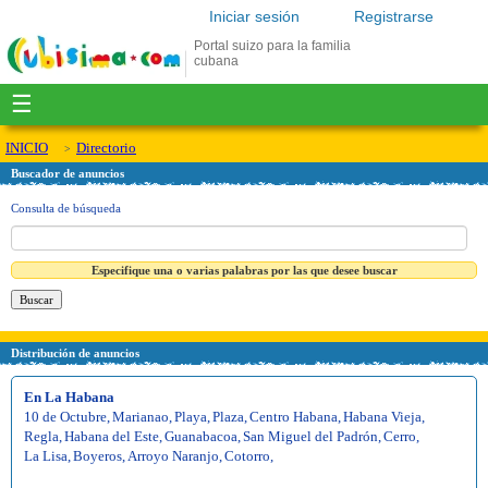
Iniciar sesión
Registrarse
Portal suizo para la familia
cubana
☰
INICIO
Directorio
Buscador de anuncios
Consulta de búsqueda
Especifique una o varias palabras por las que desee buscar
Distribución de anuncios
En La Habana
10 de Octubre
,
Marianao
,
Playa
,
Plaza
,
Centro Habana
,
Habana Vieja
,
Regla
,
Habana del Este
,
Guanabacoa
,
San Miguel del Padrón
,
Cerro
,
La Lisa
,
Boyeros
,
Arroyo Naranjo
,
Cotorro
,